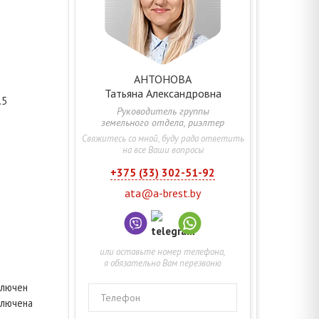
АНТОНОВА
Татьяна
Александровна
.5
Руководитель группы
земельного отдела, риэлтер
Свяжитесь со мной, буду рада ответить
на все Ваши вопросы
+375 (33) 302-51-92
ata@a-brest.by
или оставьте номер телефона,
я обязательно Вам перезвоню
ключен
Телефон
ключена