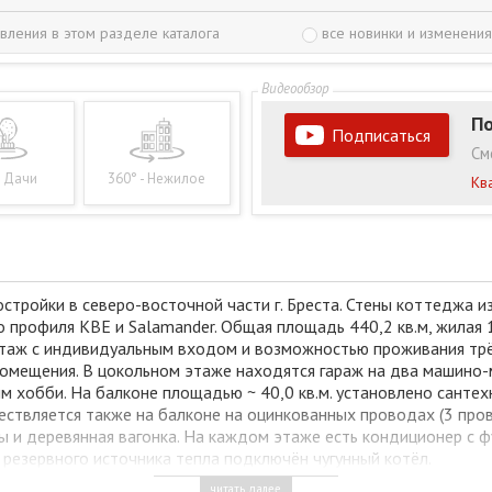
вления в этом разделе каталога
все новинки и изменения
По
Подписаться
См
- Дачи
360° - Нежилое
Кв
ройки в северо-восточной части г. Бреста. Стены коттеджа из
 профиля КВЕ и Salamander. Общая площадь 440,2 кв.м, жилая 1
этаж с индивидуальным входом и возможностью проживания трёх
помещения. В цокольном этаже находятся гараж на два машино-
м хобби. На балконе площадью ~ 40,0 кв.м. установлено сантех
ществляется также на балконе на оцинкованных проводах (3 про
 и деревянная вагонка. На каждом этаже есть кондиционер с 
е резервного источника тепла подключён чугунный котёл.
пление - газовый котел), водоснабжение – централизованные, к
читать далее