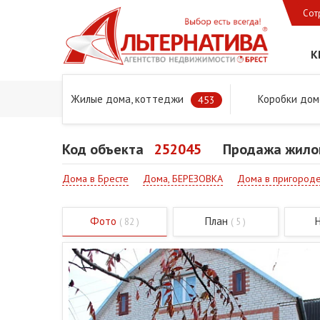
Сот
К
Жилые дома, коттеджи
Коробки дом
Главная
Предложения
Дома в Бресте и Брестском 
453
Код объекта
252045
Продажа жилог
Дома в Бресте
Дома, БЕРЕЗОВКА
Дома в пригород
Фото
План
( 82 )
( 5 )