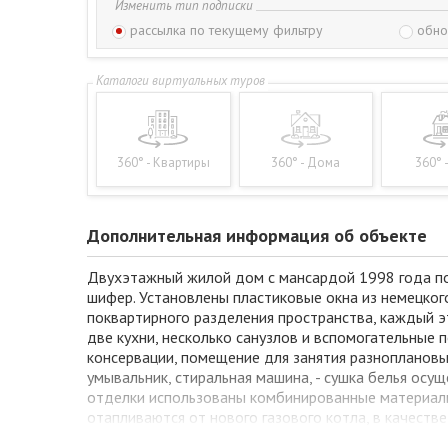
Изменить тип подписки
рассылка по текущему фильтру
обно
360° - Квартиры
360° - Дома
360° 
Дополнительная информация об объекте
Двухэтажный жилой дом с мансардой 1998 года пост
шифер. Установлены пластиковые окна из немецкого
поквартирного разделения пространства, каждый 
две кухни, несколько санузлов и вспомогательные 
консервации, помещение для занятия разноплановы
умывальник, стиральная машина, - сушка белья осу
отделки использованы комбинированные материалы
отапливаются от нового газового котла, в качеств
Коммуникации: электричество трёхфазное, газ (ото