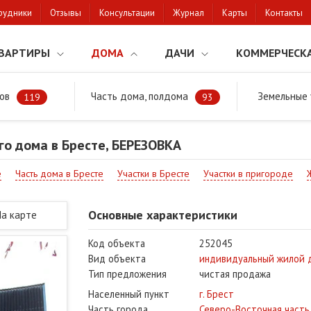
рудники
Отзывы
Консультации
Журнал
Карты
Контакты
ВАРТИРЫ
ДОМА
ДАЧИ
КОММЕРЧЕСК
ов
Часть дома, полдома
Земельные 
районе
Продажа жилого дома в Бресте, БЕРЕЗОВКА
119
93
о дома в Бресте, БЕРЕЗОВКА
е
Часть дома в Бресте
Участки в Бресте
Участки в пригороде
Основные характеристики
На карте
Код объекта
252045
Вид объекта
индивидуальный жилой 
Тип предложения
чистая продажа
Населенный пункт
г. Брест
Часть города
Северо-Восточная часть