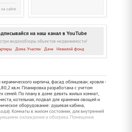
 на сайте
дписывайся на наш канал в YouTube
отри видеообзоры объектов недвижимости!
артиры
Дома. Участки
Дачи
Нежилой фонд
 керамического кирпича, фасад облицован; кровля -
80,2 кв.м. Планировка разработана с учетом
 семей. По плану в доме девять жилых комнат,
места, котельная, подвал для хранения овощей и
ническое оборудование: душевая кабина,
вода). Комнаты в жилом состоянии, для внутренней
функциями охлаждения и обогрева. Помещения
анализация - автономная и централизованная по