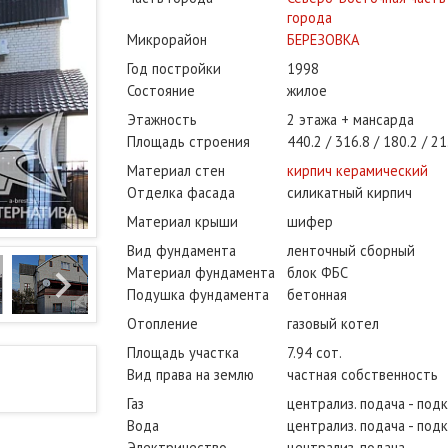
города
Микрорайон
БЕРЕЗОВКА
Год постройки
1998
Состояние
жилое
Этажность
2 этажа + мансарда
Площадь строения
440.2
316.8
180.2
21
Материал стен
кирпич керамический
Отделка фасада
силикатный кирпич
Материал крыши
шифер
Вид фундамента
ленточный сборный
Материал фундамента
блок ФБС
Подушка фундамента
бетонная
Отопление
газовый котел
Площадь участка
7.94 сот.
Вид права на землю
частная собственность
Газ
централиз. подача - под
Вода
централиз. подача - под
Электричество
централиз. подача -