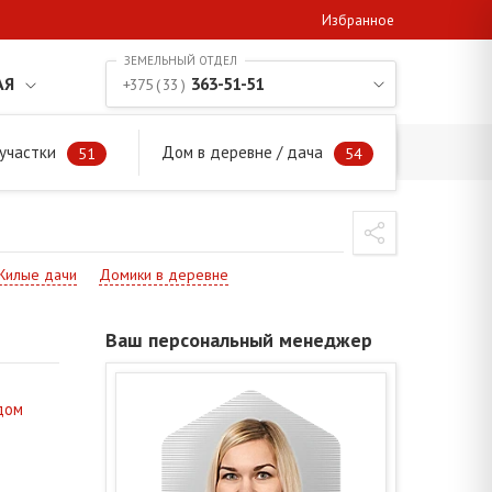
Избранное
АЯ
363-51-51
+375 ( 33 )
участки
Дом в деревне / дача
51
54
Жилые дачи
Домики в деревне
Ваш персональный менеджер
дом