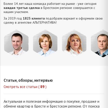
Более 14 лет наша команда работает на рынке - уже сегодня
каждая третья сделка
в Брестском регионе совершается с
нашим участием.
За 2019 год
1823 клиента
подобрали вариант и оформили свою
сделку в агентстве АЛЬТЕРНАТИВA!
Усюкевич
Привалова
Семечко
Царук
Денис
Диана
Наталья
Сергей
Владимирович
Станиславовна
Николаевна
Василье
Статьи, обзоры, интервью
Смотреть все статьи (
89
)
Актуальная и полезная информация о покупке, продаже и
обмене квартир в Бресте и Брестском регионе. От поиска