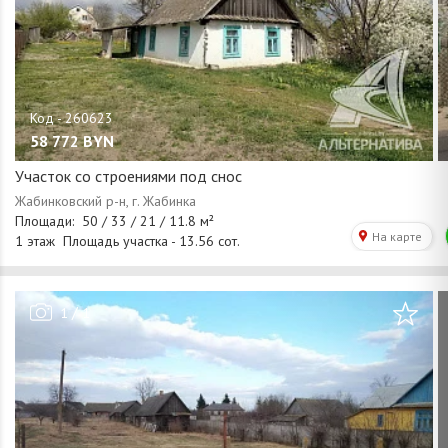
58 772
BYN
Участок со строениями под снос
/
1
1