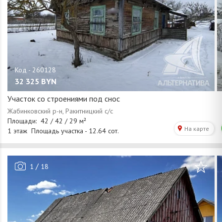
32 325
BYN
Участок со строениями под снос
/
1
18