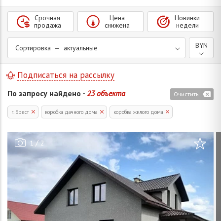
Срочная
Цена
Новинки
продажа
снижена
недели
BYN
Сортировка — актуальные
Подписаться на рассылку
По запросу найдено -
23 объекта
Очистить
г. Брест
коробка дачного дома
коробка жилого дома
/
1
2