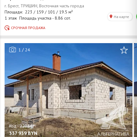
/
1
24
337 939
BYN