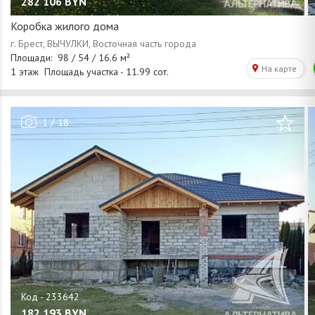
282 106
BYN
Коробка жилого дома
/
1
18
182 193
BYN