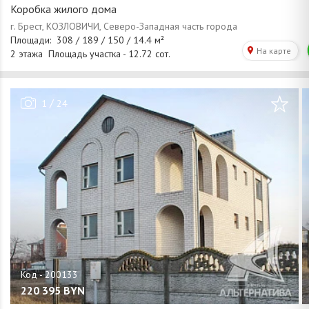
Коробка жилого дома
/
1
24
220 395
BYN