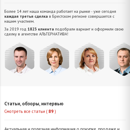
Более 14 лет наша команда работает на рынке - уже сегодня
каждая третья сделка
в Брестском регионе совершается с
нашим участием.
За 2019 год
1823 клиента
подобрали вариант и оформили свою
сделку в агентстве АЛЬТЕРНАТИВA!
Усюкевич
Привалова
Семечко
Царук
Денис
Диана
Наталья
Сергей
Владимирович
Станиславовна
Николаевна
Василье
Статьи, обзоры, интервью
Смотреть все статьи (
89
)
Актуальная и полезная информация о покупке, продаже и