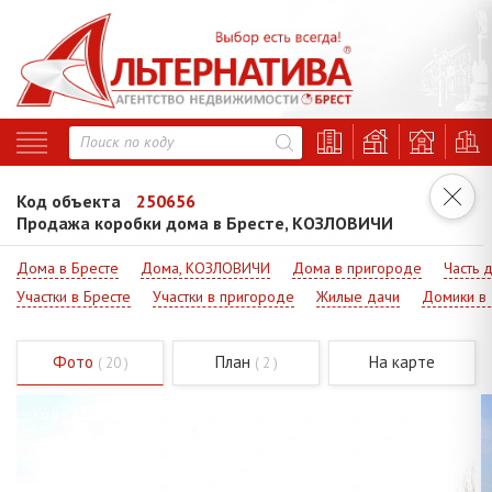
Код объекта
250656
Продажа коробки дома в Бресте, КОЗЛОВИЧИ
Дома в Бресте
Дома, КОЗЛОВИЧИ
Дома в пригороде
Часть 
Участки в Бресте
Участки в пригороде
Жилые дачи
Домики в
Фото
План
На карте
( 20 )
( 2 )
Код - 250656