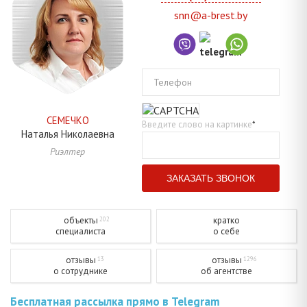
snn@a-brest.by
Телефон
СЕМЕЧКО
Введите слово на картинке
*
Наталья
Николаевна
Риэлтер
объекты
кратко
202
специалиста
о себе
отзывы
отзывы
13
1296
о сотруднике
об агентстве
Бесплатная рассылка прямо в Telegram