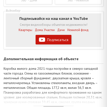
360° - Дачи
360° - Нежилое
Подписывайся на наш канал в YouTube
Смотри видеообзоры объектов недвижимости!
Квартиры
Дома. Участки
Дачи
Нежилой фонд
Подписаться
Дополнительная информация об объекте
Коробка жилого дома 2021 года постройки в северо-западной
части города. Стены из газосиликатных блоков, основание -
ленточный сборный фундамент; двускатная крыша, кровля –
металлочерепица. Установлены стеклопакеты, входная дверь –
металлическая. Общая площадь 177,2 кв.м, жилая 56,3 кв.м.
Планировка разработана для комфортного проживания на одном
уровне: две изолированные спальни, большая гостиная 20,31 кв.м,
эркерная кухня-столовая 39,45 кв.м, санузел, группа входных
помещений. Гараж примыкает к стене строения, что упрощает