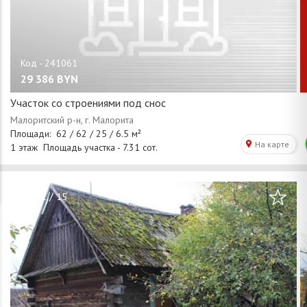
29 386
BYN
Участок со строениями под снос
/
1
15