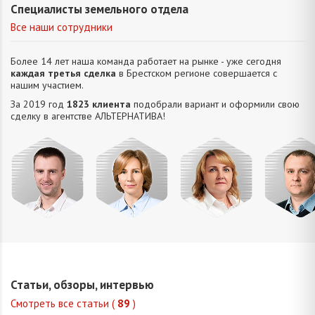
Специалисты земельного отдела
Все наши сотрудники
Более 14 лет наша команда работает на рынке - уже сегодня
каждая третья сделка
в Брестском регионе совершается с
нашим участием.
За 2019 год
1823 клиента
подобрали вариант и оформили свою
сделку в агентстве АЛЬТЕРНАТИВA!
Усюкевич
Привалова
Семечко
Царук
Денис
Диана
Наталья
Сергей
Владимирович
Станиславовна
Николаевна
Василье
Статьи, обзоры, интервью
Смотреть все статьи (
89
)