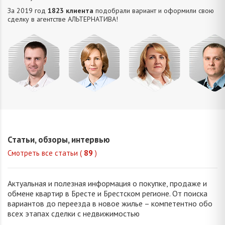
За 2019 год
1823 клиента
подобрали вариант и оформили свою
сделку в агентстве АЛЬТЕРНАТИВA!
Усюкевич
Привалова
Семечко
Царук
Денис
Диана
Наталья
Сергей
Владимирович
Станиславовна
Николаевна
Василье
Статьи, обзоры, интервью
Смотреть все статьи (
89
)
Актуальная и полезная информация о покупке, продаже и
обмене квартир в Бресте и Брестском регионе. От поиска
вариантов до переезда в новое жилье – компетентно обо
всех этапах сделки с недвижимостью