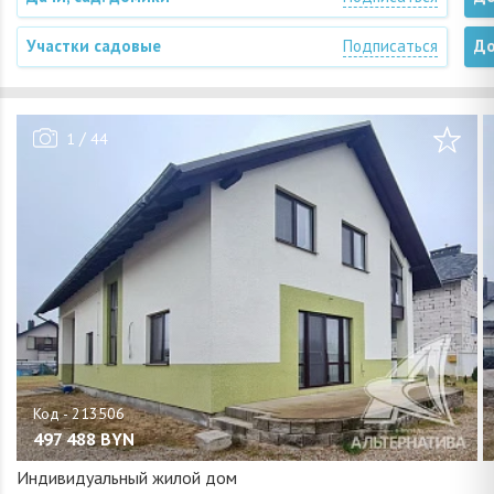
Участки садовые
Подписаться
До
/
1
44
497 488
BYN
Индивидуальный жилой дом