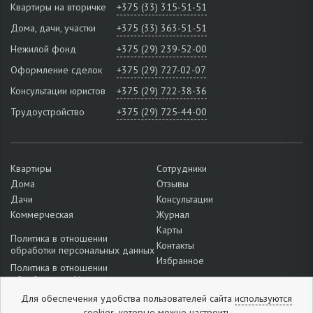
Квартиры на вторичке
+375 (33) 315-51-51
Дома, дачи, участки
+375 (33) 363-51-51
Нежилой фонд
+375 (29) 239-52-00
Оформление сделок
+375 (29) 727-02-07
Консультации юристов
+375 (29) 722-38-36
Трудоустройство
+375 (29) 725-44-00
Квартиры
Сотрудники
Дома
Отзывы
Дачи
Консультации
Коммерческая
Журнал
Карты
Политика в отношении
Контакты
обработки персональных данных
Избранное
Политика в отношении
обработки cookie
Подробнее о настройках файлов
Для обеспечения удобства пользователей сайта
используются
cookie
cookies,
которые можно
настроить