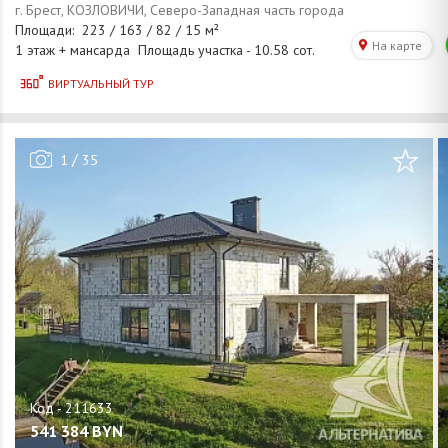
/
1
35
541 384
BYN