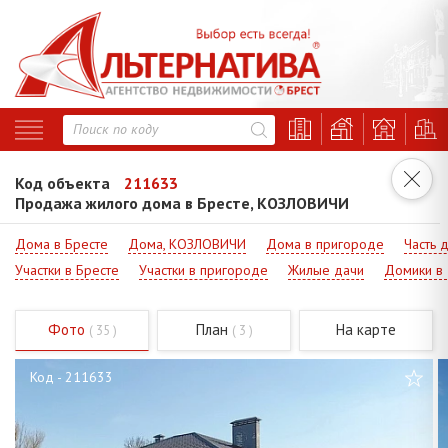
Код объекта
211633
Продажа жилого дома в Бресте, КОЗЛОВИЧИ
Дома в Бресте
Дома, КОЗЛОВИЧИ
Дома в пригороде
Часть 
Участки в Бресте
Участки в пригороде
Жилые дачи
Домики в
Фото
План
На карте
( 35 )
( 3 )
Код - 211633