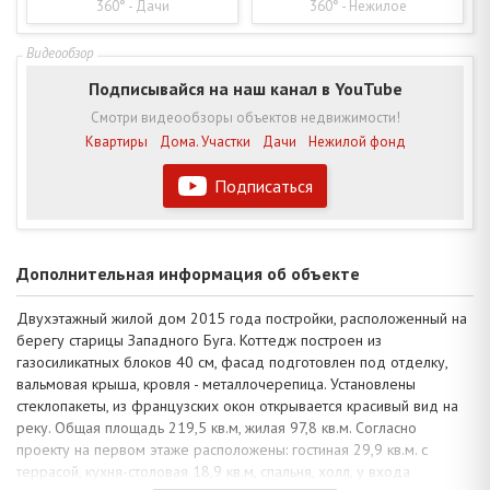
360° - Дачи
360° - Нежилое
Подписывайся на наш канал в YouTube
Смотри видеообзоры объектов недвижимости!
Квартиры
Дома. Участки
Дачи
Нежилой фонд
Подписаться
Дополнительная информация об объекте
Двухэтажный жилой дом 2015 года постройки, расположенный на
берегу старицы Западного Буга. Коттедж построен из
газосиликатных блоков 40 см, фасад подготовлен под отделку,
вальмовая крыша, кровля - металлочерепица. Установлены
стеклопакеты, из французских окон открывается красивый вид на
реку. Общая площадь 219,5 кв.м, жилая 97,8 кв.м. Согласно
проекту на первом этаже расположены: гостиная 29,9 кв.м. с
террасой, кухня-столовая 18,9 кв.м, спальня, холл, у входа