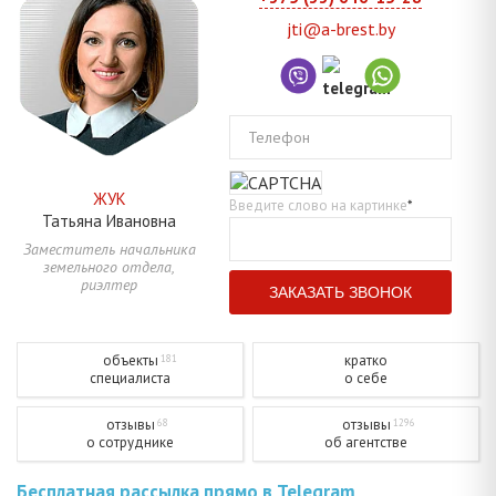
jti@a-brest.by
Телефон
ЖУК
Введите слово на картинке
*
Татьяна
Ивановна
Заместитель начальника
земельного отдела,
риэлтер
объекты
кратко
181
специалиста
о себе
отзывы
отзывы
68
1296
о сотруднике
об агентстве
Бесплатная рассылка прямо в Telegram