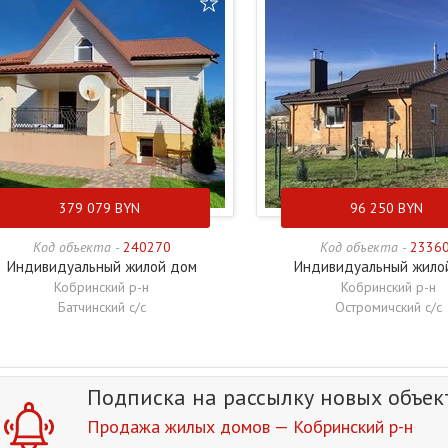
379 079
BYN
96 250
BYN
Код объекта -
240270
Код объекта -
2336
Индивидуальный жилой дом
Индивидуальный жило
Кобринский р-н
Кобринский р-н
Батчинский с/с
Остромичский с/с
Подписка на рассылку
новых объек
Продажа жилых домов — Кобринский р-н