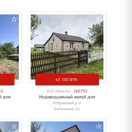
63 500
BYN
10
Код объекта -
260792
й дом
Индивидуальный жилой дом
Кобринский р-н
Батчинский с/с