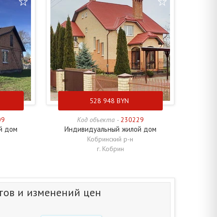
528 948
BYN
09
Код объекта -
230229
й дом
Индивидуальный жилой дом
Кобринский р-н
г. Кобрин
тов и изменений цен