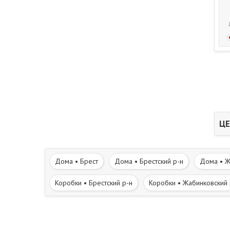
ЦЕ
Дома • Брест
Дома • Брестский р-н
Дома • Ж
Коробки • Брестский р-н
Коробки • Жабинковский 
Участки • Жабинковский р-н
Участки • Каменецкий
Дома в деревне • Жабинковский р-н
Дома в дере