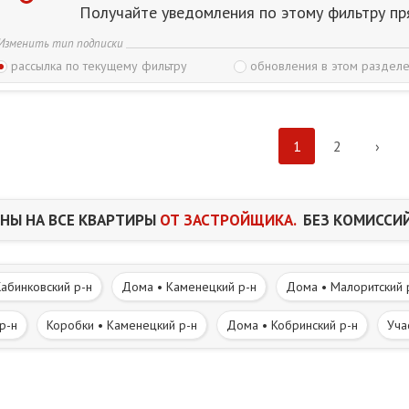
Получайте уведомления по этому фильтру пр
Изменить тип подписки
рассылка по текущему фильтру
обновления в этом разделе
1
2
›
НЫ НА ВСЕ КВАРТИРЫ
ОТ ЗАСТРОЙЩИКА.
БЕЗ КОМИССИЙ
абинковский р-н
Дома • Каменецкий р-н
Дома • Малоритский 
р-н
Коробки • Каменецкий р-н
Дома • Кобринский р-н
Уча
 р-н
Участки • Кобринский р-н
Часть дома. Полдома • Брест
вне • Каменецкий р-н
Дома в деревне • Кобринский р-н