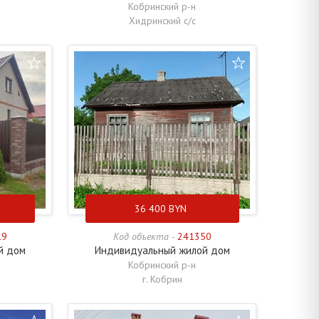
Кобринский р-н
Хидринский с/с
36 400
BYN
19
Код объекта -
241350
й дом
Индивидуальный жилой дом
Кобринский р-н
г. Кобрин