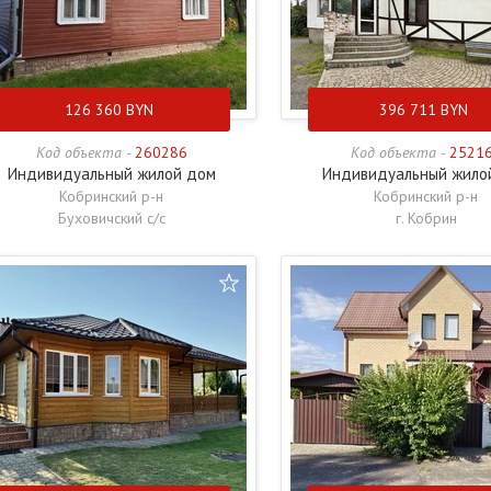
126 360
BYN
396 711
BYN
Код объекта -
260286
Код объекта -
2521
Индивидуальный жилой дом
Индивидуальный жило
Кобринский р-н
Кобринский р-н
Буховичский с/с
г. Кобрин