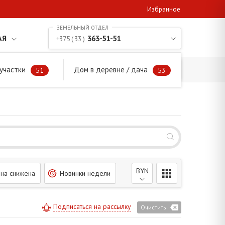
Избранное
АЯ
363-51-51
+375 ( 33 )
участки
Дом в деревне / дача
51
53
BYN
на снижена
Новинки недели
Подписаться на рассылку
Очистить