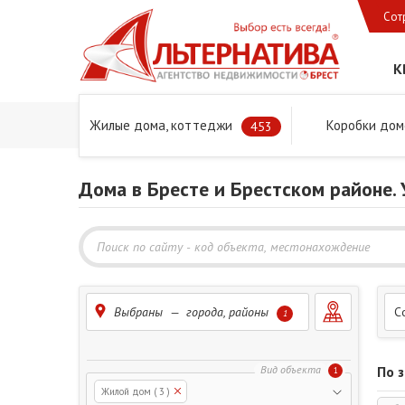
Сот
К
Жилые дома, коттеджи
Коробки дом
Главная
Предложения
Дома в Бресте и Брестском 
453
Дома в Бресте и Брестском районе.
Выбраны — города, районы
С
1
По 
1
Жилой дом
( 3 )