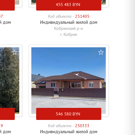
455 483
BYN
07
Код объекта -
251405
й дом
Индивидуальный жилой дом
Кобринский р-н
г. Кобрин
546 580
BYN
19
Код объекта -
250333
й дом
Индивидуальный жилой дом