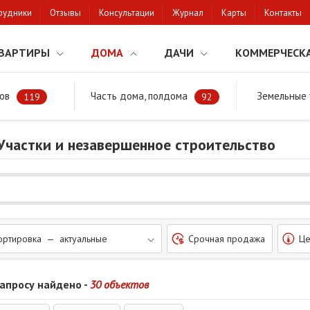
рудники
Отзывы
Консультации
Журнал
Карты
Контакты
ВАРТИРЫ
ДОМА
ДАЧИ
КОММЕРЧЕСК
ов
Часть дома, полдома
Земельные 
районе
119
92
 Участки и незавершенное строительство
ортировка — актуальные
Срочная продажа
Це
запросу найдено -
30 объектов