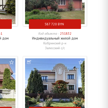
587 720
BYN
61
Код объекта -
251832
й дом
Индивидуальный жилой дом
Кобринский р-н
Залесский с/с