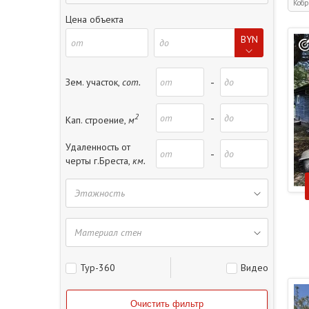
Кобр
Цена объекта
BYN
-
Зем. участок,
сот.
2
-
Кап. строение,
м
Удаленность от
-
черты г.Бреста,
км.
Тур-360
Видео