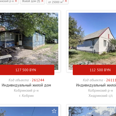
инский р-н
Жилой дом (3)
2
от 25000 м
127 500
BYN
112 500
BYN
Код объекта -
261244
Код объекта -
2611
Индивидуальный жилой дом
Индивидуальный жило
Кобринский р-н
Кобринский р-н
г. Кобрин
Хидринский с/с