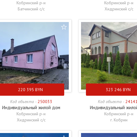
Кобринский р-н
Кобринский р-н
Батчинский с/с
Хидринский с/с
220 395
BYN
323 246
BYN
Код объекта -
250033
Код объекта -
2414
Индивидуальный жилой дом
Индивидуальный жило
Кобринский р-н
Кобринский р-н
Хидринский с/с
г. Кобрин