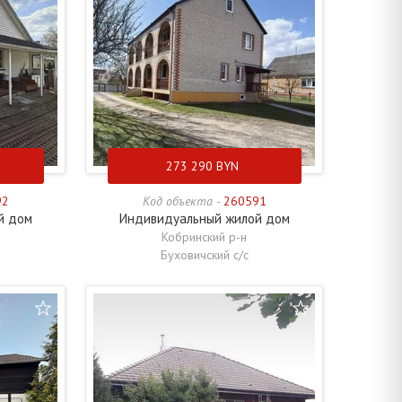
273 290
BYN
92
Код объекта -
260591
й дом
Индивидуальный жилой дом
Кобринский р-н
Буховичский с/с