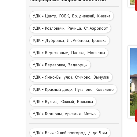
УДК • Центр, ГОБК, Бр. дивизий, Киевка
УДК • Козловичи, Речица, Ст. Аэропорт
УДК • Дубровка, Лт. Рябцева, Граевка
УДК • Вересковые, Плоска, Мощенка
УДК • Березовка, Задворцы
УДК • Ямно-Вычулки, Стимово, Вычулки
УДК • Красный двор, Пугачево, Ковалево
УДК • Вулька, Южный, Волынка
УДК • Гершоны, Аркадия, Митьки
УДК • Ближайший пригород / до 5 км