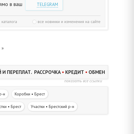
ямо в ваш
TELEGRAM
 каталога
все новинки и изменения на сайте
»
 И ПЕРЕПЛАТ. РАССРОЧКА
•
КРЕДИТ
•
ОБМЕН
показать все ссылки
р-н
Коробки • Брест
стки • Брест
Участки • Брестский р-н
Дома в деревне • Брестский р-н