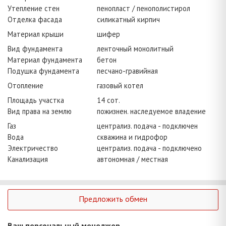
Утепление стен
пенопласт / пенополистирол
Отделка фасада
силикатный кирпич
Материал крыши
шифер
Вид фундамента
ленточный монолитный
Материал фундамента
бетон
Подушка фундамента
песчано-гравийная
Отопление
газовый котел
Площадь участка
14 сот.
Вид права на землю
пожизнен. наследуемое владение
Газ
централиз. подача - подключен
Вода
скважина и гидрофор
Электричество
централиз. подача - подключено
Канализация
автономная / местная
Предложить обмен
Ваш персональный менеджер