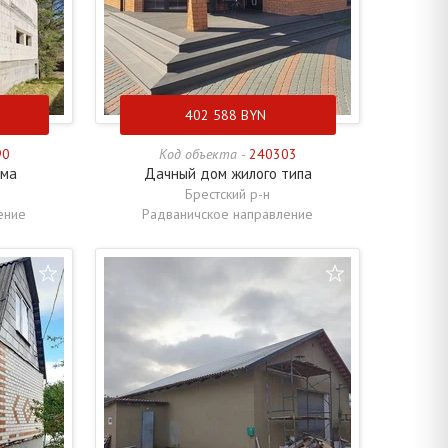
402 588
BYN
90
Код объекта -
240303
ома
Дачный дом жилого типа
Брестский р-н
ение
Радваничское направление