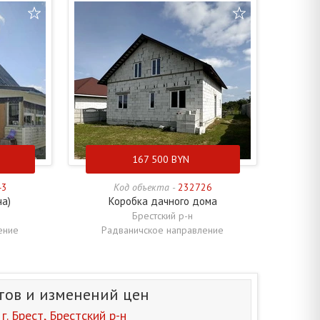
167 500
BYN
43
Код объекта -
232726
ча)
Коробка дачного дома
Брестский р-н
ение
Радваничское направление
тов и изменений цен
. Брест, Брестский р-н