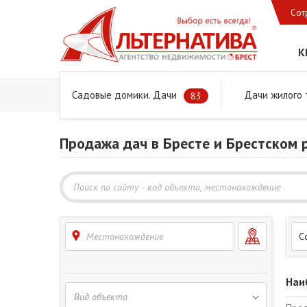
Сот
К
Садовые домики. Дачи
Дачи жилого 
Главная
Предложения
Дачи, садовые домики и учас
83
Продажа дач в Бресте и Брестском 
Местонахождение
С
Наи