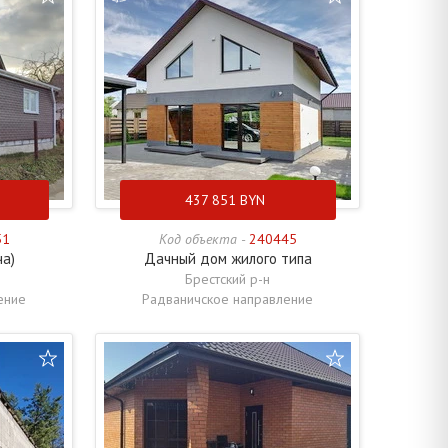
437 851
BYN
51
Код объекта -
240445
ча)
Дачный дом жилого типа
Брестский р-н
ение
Радваничское направление