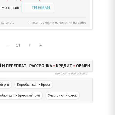
ямо в ваш
TELEGRAM
 каталога
все новинки и изменения на сайте
...
11
›
»
 И ПЕРЕПЛАТ. РАССРОЧКА
•
КРЕДИТ
•
ОБМЕН
показать все ссылки
ий р-н
Коробки дач • Брест
обки дач • Брестский р-н
Участок от 7 соток