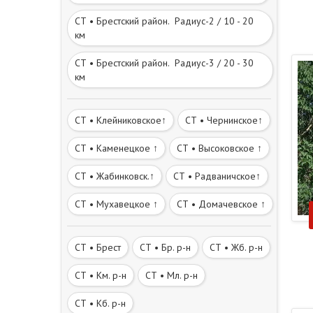
СТ • Брестский район. Радиус-2 / 10 - 20
км
СТ • Брестский район. Радиус-3 / 20 - 30
км
СТ • Клейниковское↑
СТ • Чернинское↑
СТ • Каменецкое ↑
СТ • Высоковское ↑
СТ • Жабинковск.↑
СТ • Радваничское↑
СТ • Мухавецкое ↑
СТ • Домачевское ↑
СТ • Брест
СТ • Бр. р-н
СТ • Жб. р-н
СТ • Км. р-н
СТ • Мл. р-н
СТ • Кб. р-н