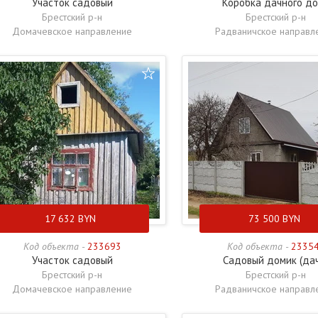
Участок садовый
Коробка дачного д
Брестский р-н
Брестский р-н
Домачевское направление
Радваничское направл
17 632
BYN
73 500
BYN
Код объекта -
233693
Код объекта -
2335
Участок садовый
Садовый домик (да
Брестский р-н
Брестский р-н
Домачевское направление
Радваничское направл