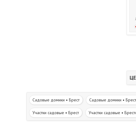
ЦЕ
Садовые домики • Брест
Садовые домики • Брест
Участки садовые • Брест
Участки садовые • Брест
Рядом лесной массив
Вблизи река, водоём
С