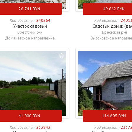
26 741
BYN
49 662
BYN
Код объекта -
240264
Код объекта -
2401
Участок садовый
Садовый домик (да
Брестский р-н
Брестский р-н
Домачевское направление
Высоковское направл
41 000
BYN
114 605
BYN
Код объекта -
233843
Код объекта -
2337