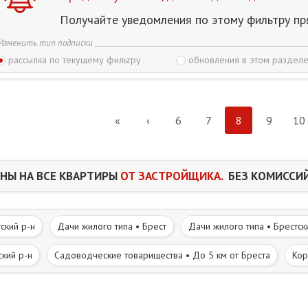
Получайте уведомления по этому фильтру пр
Изменить тип подписки
рассылка по текущему фильтру
обновления в этом разделе
«
‹
6
7
8
9
10
НЫ НА ВСЕ КВАРТИРЫ
ОТ ЗАСТРОЙЩИКА.
БЕЗ КОМИССИЙ
ский р-н
Дачи жилого типа • Брест
Дачи жилого типа • Брестск
ский р-н
Садоводческие товарищества • До 5 км от Бреста
Кор
Т газифицировано
Ж/д остановочный пункт