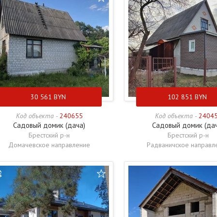
30 561
BYN
102 851
BYN
Код объекта -
240655
Код объекта -
2404
Садовый домик (дача)
Садовый домик (да
Брестский р-н
Брестский р-н
Домачевское направление
Радваничское направл