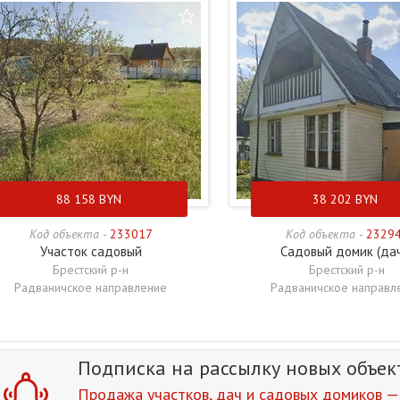
88 158
BYN
38 202
BYN
Код объекта -
233017
Код объекта -
2329
Участок садовый
Садовый домик (да
Брестский р-н
Брестский р-н
Радваничское направление
Радваничское направл
Подписка на рассылку
новых объек
Продажа участков, дач и садовых домиков — г