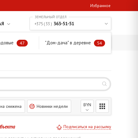
Избранное
АЯ
363-51-51
+375 ( 33 )
адовые
"Дом-дача" в деревне
47
54
BYN
на снижена
Новинки недели
объекта
Подписаться на рассылку