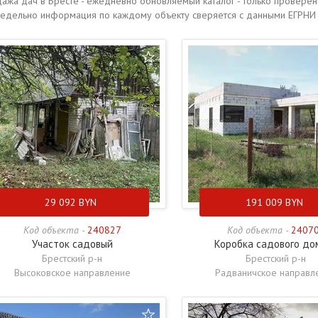
ажа дач в Бресте - ежедневно обновляемый каталог - только провере
едельно информация по каждому объекту сверяется с данными ЕГРНИ 
29 092
BYN
191 009
BYN
Код объекта -
240827
Код объекта -
2407
Участок садовый
Коробка садового до
Брестский р-н
Брестский р-н
Высоковское направление
Радваничское направл