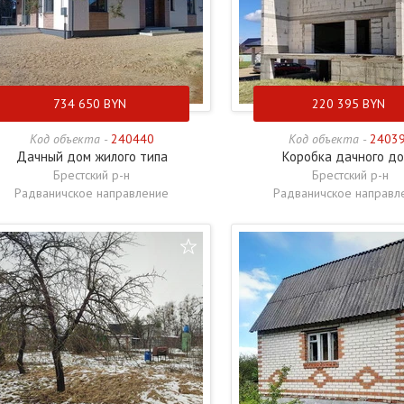
734 650
BYN
220 395
BYN
Код объекта -
240440
Код объекта -
2403
Дачный дом жилого типа
Коробка дачного д
Брестский р-н
Брестский р-н
Радваничское направление
Радваничское направл