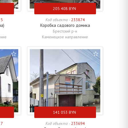
205 408
BYN
35
Код объекта -
233874
ча)
Коробка садового домика
Брестский р-н
ение
Каменецкое направление
141 053
BYN
27
Код объекта -
233694