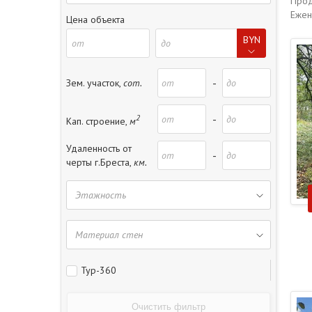
Прод
Ежен
Цена объекта
BYN
-
Зем. участок,
сот.
2
-
Кап. строение,
м
Удаленность от
-
черты г.Бреста,
км.
Тур-360