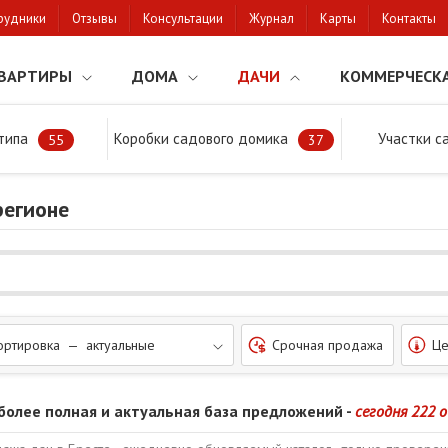
рудники
Отзывы
Консультации
Журнал
Карты
Контакты
ВАРТИРЫ
ДОМА
ДАЧИ
КОММЕРЧЕСК
типа
Коробки садового домика
Участки с
тки
55
37
регионе
ортировка — актуальные
Срочная продажа
Це
более полная и актуальная база предложений -
сегодня 222 