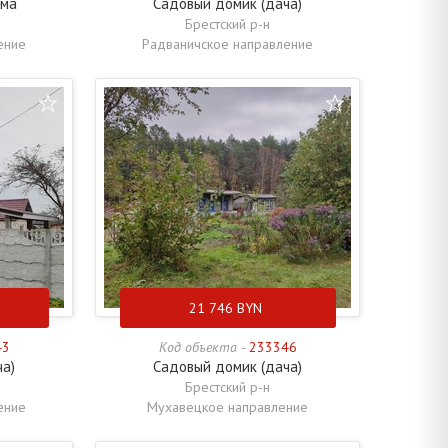
ома
Садовый домик (дача)
Брестский р-н
ение
Радваничское направление
21 746
BYN
43
Код объекта -
233346
ча)
Садовый домик (дача)
Брестский р-н
ение
Мухавецкое направление