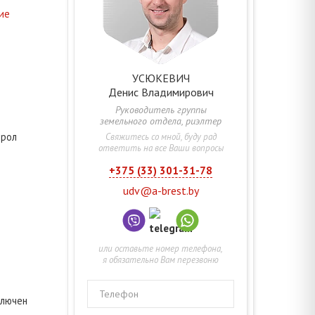
ие
УСЮКЕВИЧ
Денис
Владимирович
Руководитель группы
земельного отдела, риэлтер
ирол
Свяжитесь со мной, буду рад
ответить на все Ваши вопросы
+375 (33) 301-31-78
udv@a-brest.by
или оставьте номер телефона,
я обязательно Вам перезвоню
Телефон
ключен