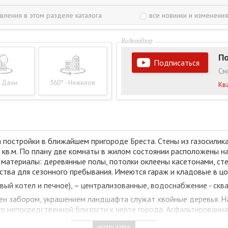
вления в этом разделе каталога
все новинки и изменения
По
Подписаться
См
- Дачи
360° - Нежилое
Кв
постройки в ближайшем пригороде Бреста. Стены из газосилик
кв.м. По плану две комнаты в жилом состоянии расположены на 
материалы: деревянные полы, потолки оклеены касетонами, ст
ва для сезонного пребывания. Имеются гараж и кладовые в цо
овый котел и печное), – централизованные, водоснабжение - скв
жен забором, украшением ландшафта служат хвойные деревья. Н
о непосредственной близости к черте города. Асфальтированна
 10 минутах ходьбы находится городская инфраструктура.
читать далее