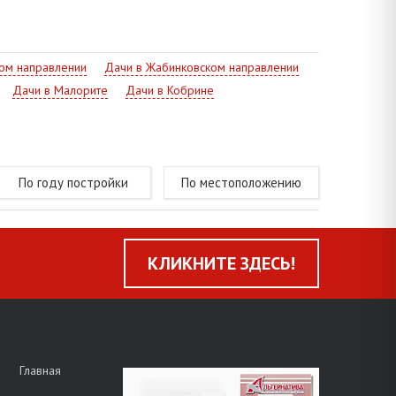
ом направлении
Дачи в Жабинковском направлении
Дачи в Малорите
Дачи в Кобрине
По году постройки
По местоположению
КЛИКНИТЕ ЗДЕСЬ!
Главная