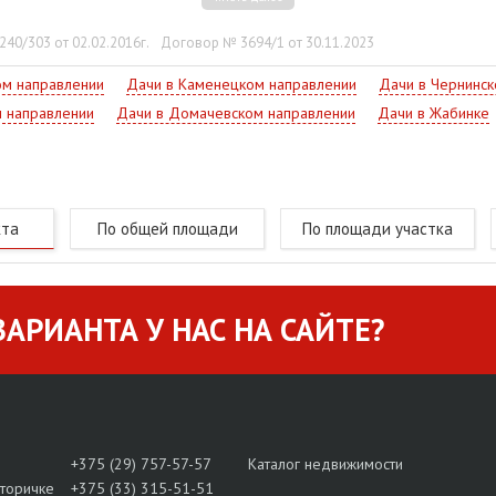
те!
40/303 от 02.02.2016г.
Договор № 3694/1 от 30.11.2023
ом направлении
Дачи в Каменецком направлении
Дачи в Чернинск
 направлении
Дачи в Домачевском направлении
Дачи в Жабинке
кта
По общей площади
По площади участка
АРИАНТА У НАС НА САЙТЕ?
+375 (29) 757-57-57
Каталог недвижимости
вторичке
+375 (33) 315-51-51