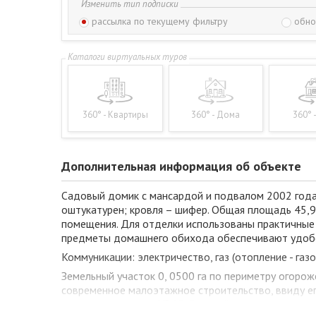
Изменить тип подписки
рассылка по текущему фильтру
обно
360° - Квартиры
360° - Дома
360° 
Дополнительная информация об объекте
Садовый домик с мансардой и подвалом 2002 года 
оштукатурен; кровля – шифер. Общая площадь 45,9 
помещения. Для отделки использованы практичные 
предметы домашнего обихода обеспечивают удобст
Коммуникации: электричество, газ (отопление - газ
Земельный участок 0, 0500 га по периметру огоро
современное малоэтажное строительство, ввиду ег
маршрутного такси № 23. В пешей досягаемости, в