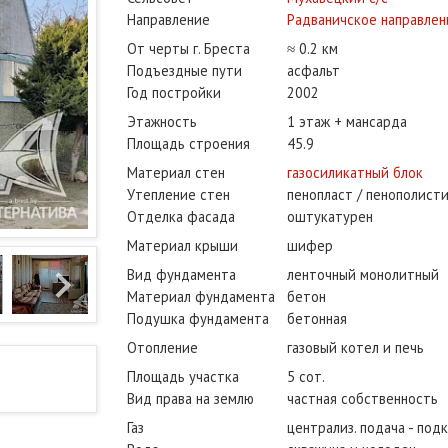
Направление
Радваничское направлен
От черты г. Бреста
≈ 0.2 км
Подъездные пути
асфальт
Год постройки
2002
Этажность
1 этаж + мансарда
Площадь строения
45.9
Материал стен
газосиликатный блок
Утепление стен
пенопласт / пенополист
Отделка фасада
оштукатурен
Материал крыши
шифер
Вид фундамента
ленточный монолитный
Материал фундамента
бетон
Подушка фундамента
бетонная
Отопление
газовый котел и печь
Площадь участка
5 сот.
Вид права на землю
частная собственность
Газ
централиз. подача - под