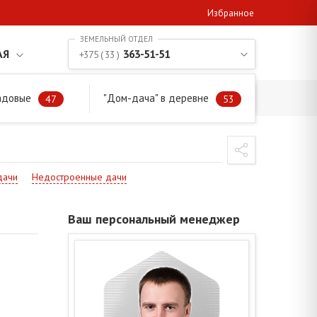
Избранное
АЯ
363-51-51
+375 ( 33 )
адовые
"Дом-дача" в деревне
47
53
дачи
Недостроенные дачи
Ваш персональный менеджер