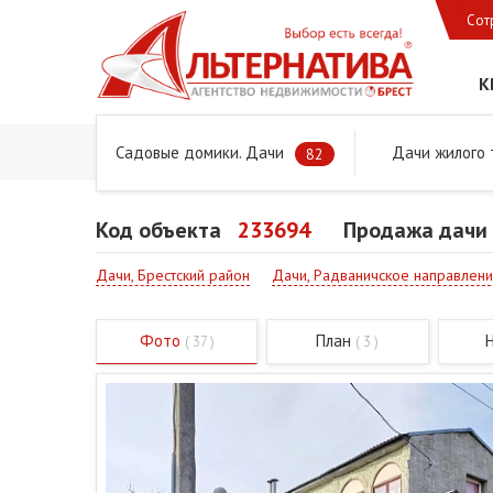
Сот
К
Садовые домики. Дачи
Дачи жилого 
Главная
Предложения
Дачи, садовые домики и учас
82
Код объекта
233694
Продажа дачи 
Дачи, Брестский район
Дачи, Радваничское направлен
Фото
План
( 37 )
( 3 )