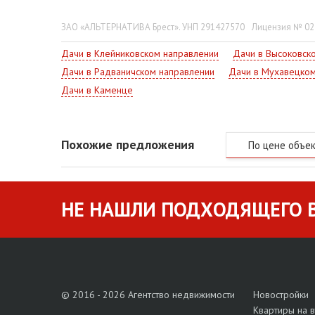
Свяжитесь со специалистом, - узнайте все об объек
ЗАО «АЛЬТЕРНАТИВА Брест». УНП 291427570
Лицензия № 022
Дачи в Клейниковском направлении
Дачи в Высоковск
Дачи в Радваничском направлении
Дачи в Мухавецком
Дачи в Каменце
Похожие предложения
По цене объе
НЕ НАШЛИ ПОДХОДЯЩЕГО В
© 2016 - 2026 Агентство недвижимости
Новостройки
Квартиры на 