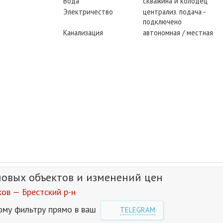
Вода
скважина и колодец
Электричество
централиз. подача -
подключено
Канализация
автономная / местная
новых объектов и изменений цен
ов — Брестский р-н
ому фильтру прямо в ваш
TELEGRAM