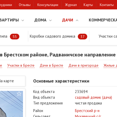
рудники
Отзывы
Консультации
Журнал
Карты
Контакты
ВАРТИРЫ
ДОМА
ДАЧИ
КОММЕРЧЕСК
типа
Коробки садового домика
Участки с
тки
Продажа дачи в Брестском районе, Радваничское направление
55
37
в Брестском районе, Радваничское направление
ие
Участки в Бресте
Дачи в Бресте
Дачи в пригороде
Жилые 
Основные характеристики
На карте
Код объекта
233694
Вид объекта
садовый домик (дача)
Тип предложения
чистая продажа
Район
Брестский р-н
Сельсовет
Мухавецкий с/с