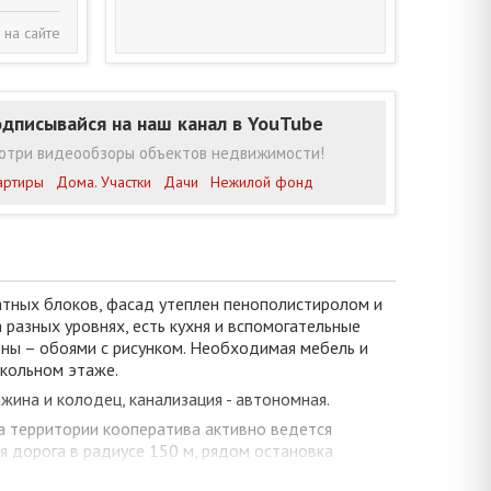
 на сайте
дписывайся на наш канал в YouTube
отри видеообзоры объектов недвижимости!
артиры
Дома. Участки
Дачи
Нежилой фонд
атных блоков, фасад утеплен пенополистиролом и
разных уровнях, есть кухня и вспомогательные
ены – обоями с рисунком. Необходимая мебель и
кольном этаже.
ажина и колодец, канализация - автономная.
а территории кооператива активно ведется
я дорога в радиусе 150 м, рядом остановка