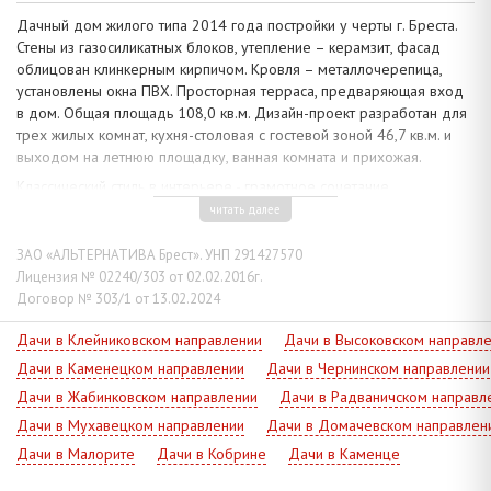
Дачный дом жилого типа 2014 года постройки у черты г. Бреста.
Стены из газосиликатных блоков, утепление – керамзит, фасад
облицован клинкерным кирпичом. Кровля – металлочерепица,
установлены окна ПВХ. Просторная терраса, предваряющая вход
в дом. Общая площадь 108,0 кв.м. Дизайн-проект разработан для
трех жилых комнат, кухня-столовая с гостевой зоной 46,7 кв.м. и
выходом на летнюю площадку, ванная комната и прихожая.
Классический стиль в интерьере - грамотное сочетание
отделочных материалов, мебельного наполнения и элементов
читать далее
декора. Сделан современный ремонт: натяжные глянцевые
потолки с дополнительным освещением, полы – плитка,
ЗАО «АЛЬТЕРНАТИВА Брест». УНП 291427570
комбинированная отделка стен, есть имитация каменной кладки.
Лицензия № 02240/303 от 02.02.2016г.
Удобная мебель определяет обстановку приоритетных зон,
Договор № 303/1 от 13.02.2024
встроенные шкафы-купе, в кухне – функциональный гарнитур с
бытовой техникой, обеденная группа мебели. В санузле
Дачи в Клейниковском направлении
Дачи в Высоковском направл
установлена качественная сантехника, комплектующее
Дачи в Каменецком направлении
Дачи в Чернинском направлении
оборудование.
Дачи в Жабинковском направлении
Дачи в Радваничском направл
Коммуникации: электричество, газ (отопление - газовый котел), -
Дачи в Мухавецком направлении
Дачи в Домачевском направлен
централизованные, водоснабжение - скважина и гидрофор,
Дачи в Малорите
Дачи в Кобрине
Дачи в Каменце
канализация – автономная. Домофон, волоконно-оптический
кабель.