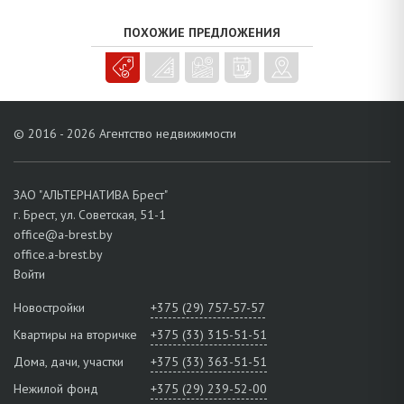
Ухоженный земельный участок площадью 0,0570 га огороженный,
на территории находятся гараж с ямой и баня, есть подвал,
ПОХОЖИЕ ПРЕДЛОЖЕНИЯ
дворовые площадки вымощены тротуарной плиткой.
Предусмотрена автоматическая система открывания въездных и
гаражных ворот. Рядом асфальтированные подъездные пути. В
кооперативе с центральными коммуникациями активно ведется
современное малоэтажное строительство. Поблизости
© 2016 - 2026 Агентство недвижимости
полноценная социальная городская инфраструктура, Евроопт,
микрорайоны Ковалево и Пугачево, остановка маршрутного такси
№ 23.
ЗАО "АЛЬТЕРНАТИВА Брест"
Звоните! Благодарны за доверие!
г. Брест, ул. Советская, 51-1
office@a-brest.by
office.a-brest.by
Войти
Новостройки
+375 (29) 757-57-57
Квартиры на вторичке
+375 (33) 315-51-51
Дома, дачи, участки
+375 (33) 363-51-51
Нежилой фонд
+375 (29) 239-52-00