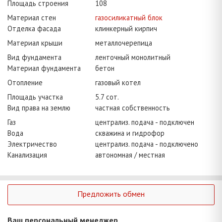
Площадь строения
108
Материал стен
газосиликатный блок
Отделка фасада
клинкерный кирпич
Материал крыши
металлочерепица
Вид фундамента
ленточный монолитный
Материал фундамента
бетон
Отопление
газовый котел
Площадь участка
5.7 сот.
Вид права на землю
частная собственность
Газ
централиз. подача - подключен
Вода
скважина и гидрофор
Электричество
централиз. подача - подключено
Канализация
автономная / местная
Предложить обмен
Ваш персональный менеджер