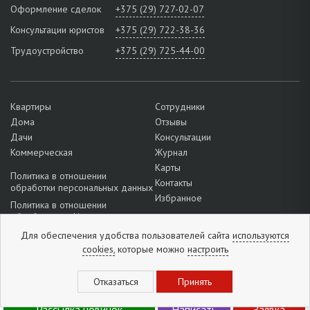
Оформление сделок
+375 (29) 727-02-07
Консультации юристов
+375 (29) 722-38-36
Трудоустройство
+375 (29) 725-44-00
Квартиры
Сотрудники
Дома
Отзывы
Дачи
Консультации
Коммерческая
Журнал
Карты
Политика в отношении
Контакты
обработки персональных данных
Избранное
Политика в отношении
обработки cookie
Подробнее о настройках файлов
Для обеспечения удобства пользователей сайта
используются
cookie
cookies,
которые можно
настроить
+375 (33) 320-16-54
Отзывы:
5
из
5
(
1296
отзывов
)
Рассылка новинок
Написать
Заявка