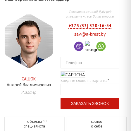
Свяжитесь со мной, буду рад
ответить на все Ваши вопросы
+375 (33) 320-16-54
sav@a-brest.by
Телефон
САЦЮК
Введите слово на картинке
*
Андрей
Владимирович
Риэлтер
объекты
кратко
204
специалиста
о себе