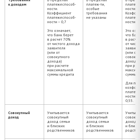
к доходам
платежеспособ-
платеж-ти,
платеже
ности.
особые
ности.
Коэффициент
требования
Коэффи
платежеспособ-
не указаны
платеже
ности – 0,7
ности – 
Это означает,
Это озн
что банк берет
что бан
в расчет 70%
в расче
от чистого дохода
от чист
заявителя
заявите
(или от
(или от
совокупного
совокуп
дохода)
дохода)
при расчете
при рас
максимальной
максим
суммы кредита
суммы к
Для пор
коэффи
платеже
ности –
0,55.
Совокупный
Учитывается
Учитывается
Учитыва
доход
совокупный
совокупный
совоку
доход семьи
доход семьи
доход с
и близких
и близких
и близк
родственников
родственников
родств