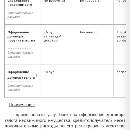
Страхование
не требуется
не требуется
не треб
недвижимости
- - - - - - - - - - - - - -
дополнительные
расходы
Оформление
26 руб.,
бесплатно
20 руб.,
договора
за каждый
за кажд
поручительства
договор
догово
- - - - - - - - - - - - - -
дополнительные
расходы
Оформление
50 руб.
-
бесплат
1
договора залога
- - - - - - - - - - - - - -
дополнительные
расходы
Примечание:
1
- кроме оплаты услуг банка за оформление договора
залога недвижимого имущества, кредитополучатель несет
дополнительные расходы по его регистрации в агентстве