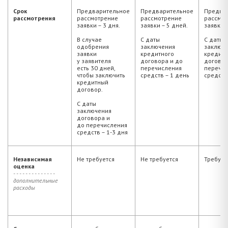
Срок
Предварительное
Предварительное
Предва
рассмотрения
рассмотрение
рассмотрение
рассмо
заявки – 3 дня.
заявки – 5 дней.
заявки –
В случае
С даты
С даты
одобрения
заключения
заключ
заявки
кредитного
кредитн
у заявителя
договора и до
договор
есть 30 дней,
перечисления
перечи
чтобы заключить
средств – 1 день
средств
кредитный
договор.
С даты
заключения
договора и
до перечисления
средств – 1-3 дня
Независимая
Не требуется
Не требуется
Требует
оценка
- - - - - - - - - - - - - -
дополнительные
расходы