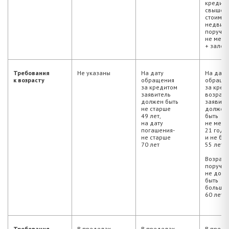
кредит
свыше 6
стоимос
недвижи
поручит
не мене
+ залог
Требования
Не указаны
На дату
На дату
к возрасту
обращения
обраще
за кредитом
за кред
заявитель
возраст
должен быть
заявите
не старше
должен
49 лет,
быть
на дату
не мене
погашения-
21 года
не старше
и не бо
70 лет
55 лет.
Возраст
поручит
не дол
быть
больше
60 лет.
Требования
В пределах
В пределах
В преде