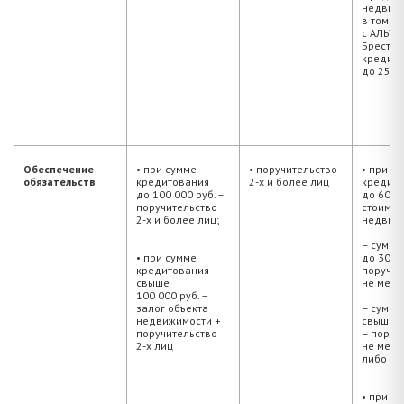
недвижи
в том ч
с АЛЬТЕ
Брест, с
кредито
до 25 ле
Обеспечение
• при сумме
• поручительство
• при с
обязательств
кредитования
2-х и более лиц
кредит
до 100 000 руб. –
до 60 %
поручительство
стоимос
2-х и более лиц;
недвижи
– сумма
• при сумме
до 30 00
кредитования
поручит
свыше
не мене
100 000 руб. –
залог объекта
– сумма
недвижимости +
свыше 3
поручительство
– поруч
2-х лиц
не мене
либо за
• при с