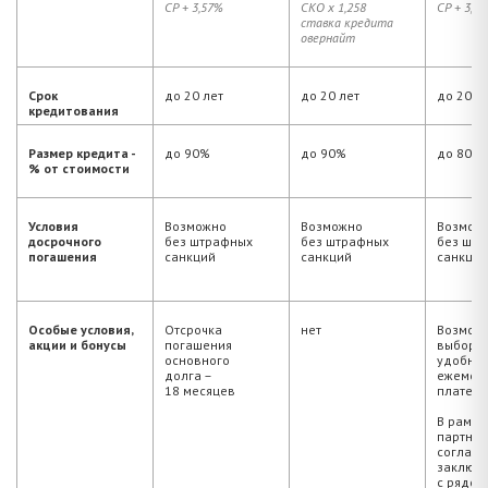
СР + 3,57%
СКО х 1,258
СР + 3,5
ставка кредита
овернайт
Срок
до 20 лет
до 20 лет
до 20 л
кредитования
Размер кредита -
до 90%
до 90%
до 80%
% от стоимости
Условия
Возможно
Возможно
Возмож
досрочного
без штрафных
без штрафных
без шт
погашения
санкций
санкций
санкций
Особые условия,
Отсрочка
нет
Возмож
акции и бонусы
погашения
выбора
основного
удобной
долга –
ежемес
18 месяцев
платежа
В рамка
партнер
соглаше
заключ
с рядом