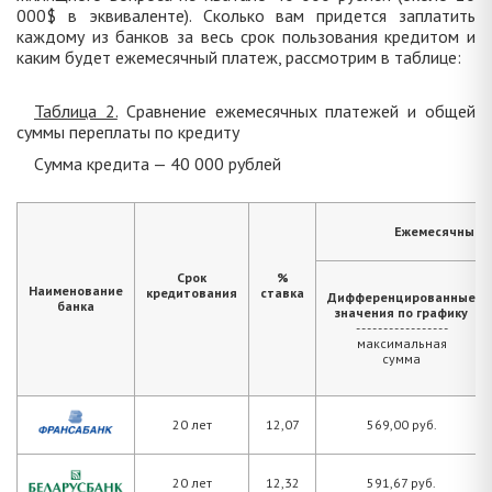
000$ в эквиваленте). Сколько вам придется заплатить
каждому из банков за весь срок пользования кредитом и
каким будет ежемесячный платеж, рассмотрим в таблице:
Таблица 2.
Сравнение ежемесячных платежей и общей
суммы переплаты по кредиту
Сумма кредита — 40 000 рублей
Ежемесячный 
Срок
%
Наименование
кредитования
ставка
Дифференцированные
банка
значения по графику
- - - - - - - - - - - - - - - - -
максимальная
сумма
20 лет
12,07
569,00 руб.
20 лет
12,32
591,67 руб.