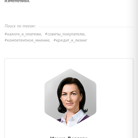
изменениях.
Поиск по тегам:
#налоги_и_платежи,
#советы_покупателю,
#компетентное_мнение,
#кредит_и_лизинг