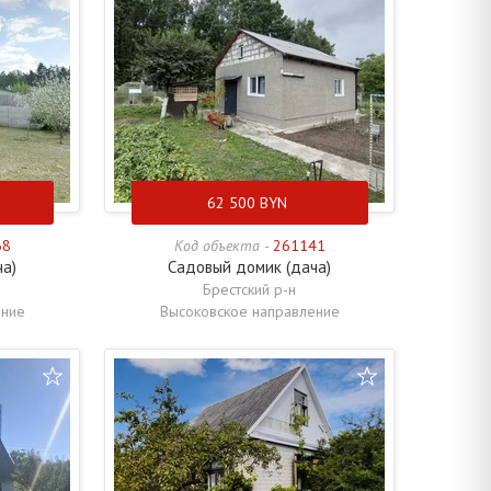
62 500
BYN
68
Код объекта -
261141
ча)
Садовый домик (дача)
Брестский р-н
ение
Высоковское направление