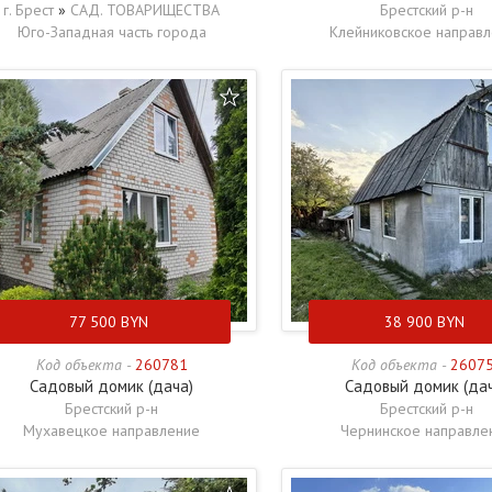
г. Брест
»
САД. ТОВАРИЩЕСТВА
Брестский р-н
Юго-Западная часть города
Клейниковское направ
77 500
BYN
38 900
BYN
Код объекта -
260781
Код объекта -
2607
Садовый домик (дача)
Садовый домик (да
Брестский р-н
Брестский р-н
Мухавецкое направление
Чернинское направле