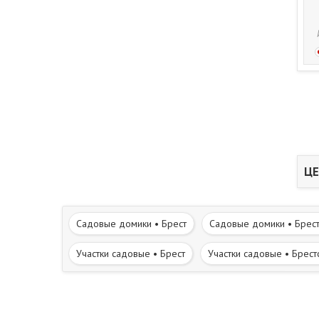
ЦЕ
Садовые домики • Брест
Садовые домики • Брест
Участки садовые • Брест
Участки садовые • Брест
Рядом лесной массив
Вблизи река, водоём
С