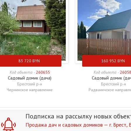
83 720
BYN
160 952
BYN
Код объекта -
260655
Код объекта -
2605
Садовый домик (дача)
Садовый домик (да
Брестский р-н
Брестский р-н
Чернинское направление
Радваничское направл
Подписка на рассылку
новых объек
Продажа дач и садовых домиков — г. Брест, Б