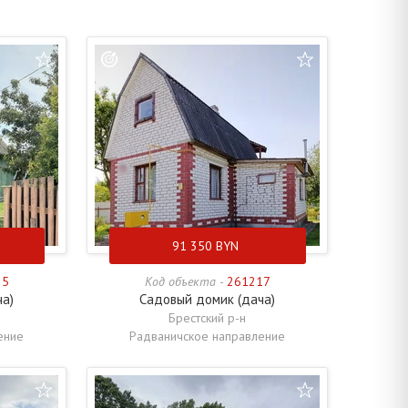
91 350
BYN
25
Код объекта -
261217
ча)
Садовый домик (дача)
Брестский р-н
ение
Радваничское направление