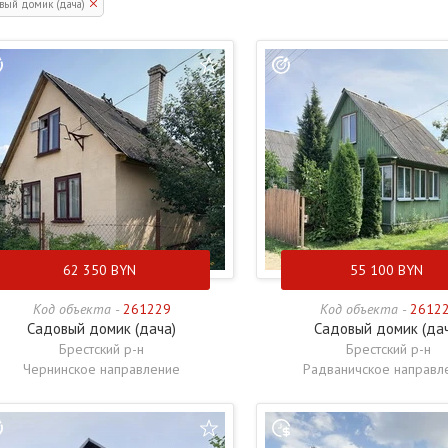
вый домик (дача)
62 350
BYN
55 100
BYN
Код объекта -
261229
Код объекта -
2612
Садовый домик (дача)
Садовый домик (да
Брестский р-н
Брестский р-н
Чернинское направление
Радваничское направл