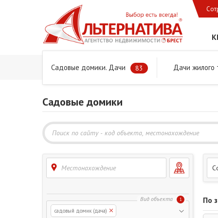
Сот
К
Садовые домики. Дачи
Дачи жилого 
Главная
Предложения
Дачи, садовые домики и учас
83
Садовые домики
Местонахождение
С
По 
1
садовый домик (дача)