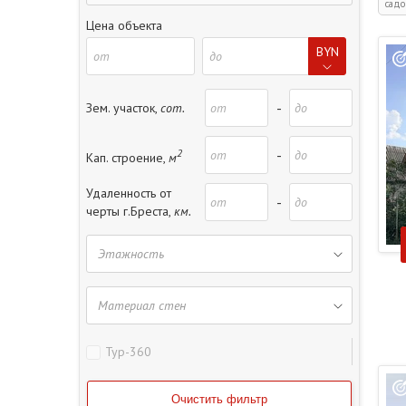
садо
Цена объекта
BYN
-
Зем. участок,
сот.
2
-
Кап. строение,
м
Удаленность от
-
черты г.Бреста,
км.
Тур-360