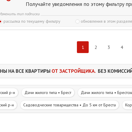
Получайте уведомления по этому фильтру пр
Изменить тип подписки
рассылка по текущему фильтру
обновления в этом разделе
1
2
3
4
НЫ НА ВСЕ КВАРТИРЫ
ОТ ЗАСТРОЙЩИКА.
БЕЗ КОМИССИЙ
ский р-н
Дачи жилого типа • Брест
Дачи жилого типа • Брестск
ский р-н
Садоводческие товарищества • До 5 км от Бреста
Кор
Т газифицировано
Ж/д остановочный пункт