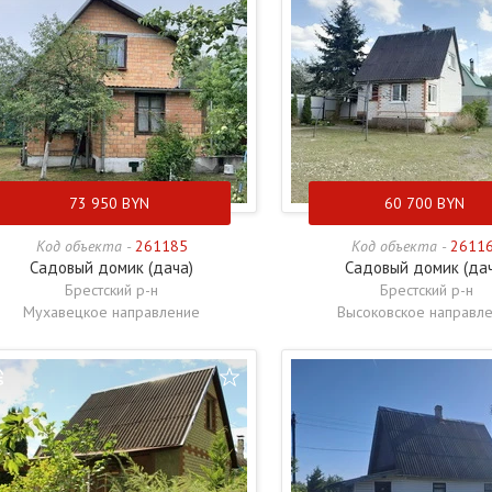
73 950
BYN
60 700
BYN
Код объекта -
261185
Код объекта -
2611
Садовый домик (дача)
Садовый домик (да
Брестский р-н
Брестский р-н
Мухавецкое направление
Высоковское направл