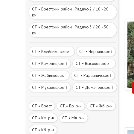
СТ • Брестский район. Радиус-2 / 10 - 20
км
СТ • Брестский район. Радиус-3 / 20 - 30
км
СТ • Клейниковское↑
СТ • Чернинское↑
СТ • Каменецкое ↑
СТ • Высоковское ↑
СТ • Жабинковск.↑
СТ • Радваничское↑
СТ • Мухавецкое ↑
СТ • Домачевское ↑
СТ • Брест
СТ • Бр. р-н
СТ • Жб. р-н
СТ • Км. р-н
СТ • Мл. р-н
СТ • Кб. р-н