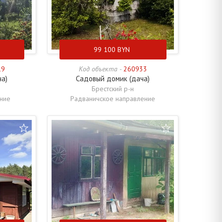
99 100
BYN
19
Код объекта -
260933
ча)
Садовый домик (дача)
Брестский р-н
ние
Радваничское направление