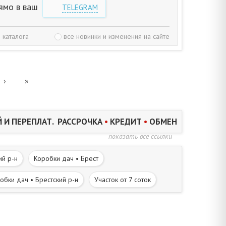
ямо в ваш
TELEGRAM
 каталога
все новинки и изменения на сайте
›
»
 И ПЕРЕПЛАТ. РАССРОЧКА
•
КРЕДИТ
•
ОБМЕН
показать все ссылки
ий р-н
Коробки дач • Брест
обки дач • Брестский р-н
Участок от 7 соток