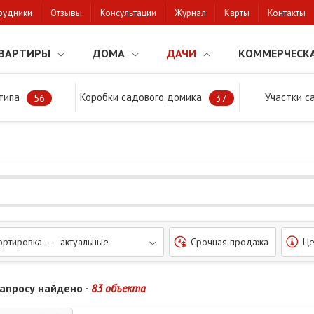
рудники
Отзывы
Консультации
Журнал
Карты
Контакты
ВАРТИРЫ
ДОМА
ДАЧИ
КОММЕРЧЕСК
типа
Коробки садового домика
Участки с
тки
56
37
ортировка — актуальные
Срочная продажа
Це
запросу найдено -
83 объекта