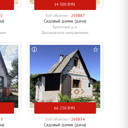
14 500
BYN
92
Код объекта -
260887
ча)
Садовый домик (дача)
Брестский р-н
ние
Высоковское направление
66 250
BYN
45
Код объекта -
260834
ча)
Садовый домик (дача)