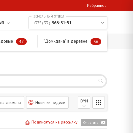
Избранное
АЯ
363-51-51
+375 ( 33 )
адовые
"Дом-дача" в деревне
47
56
BYN
на снижена
Новинки недели
Подписаться на рассылку
Очистить