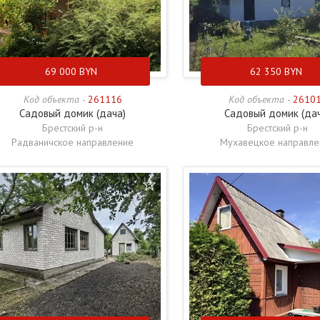
69 000
BYN
62 350
BYN
Код объекта -
261116
Код объекта -
2610
Садовый домик (дача)
Садовый домик (да
Брестский р-н
Брестский р-н
Радваничское направление
Мухавецкое направле