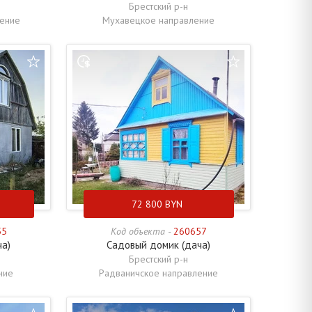
Брестский р-н
ление
Мухавецкое направление
72 800
BYN
55
Код объекта -
260657
ча)
Садовый домик (дача)
Брестский р-н
ние
Радваничское направление