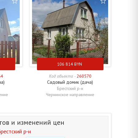
106 814
BYN
84
Код объекта -
260570
ча)
Садовый домик (дача)
Брестский р-н
ение
Чернинское направление
тов и изменений цен
рестский р-н