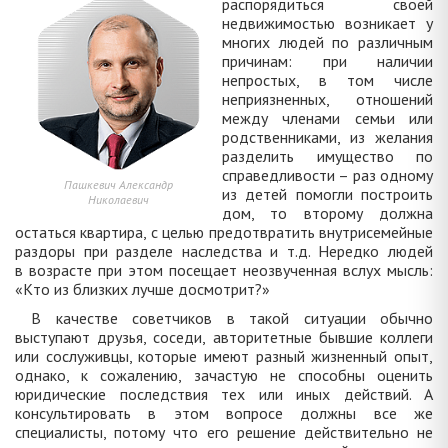
распорядиться своей
недвижимостью возникает у
многих людей по различным
причинам: при наличии
непростых, в том числе
неприязненных, отношений
между членами семьи или
родственниками, из желания
разделить имущество по
справедливости – раз одному
Пашкевич Александр
из детей помогли построить
Николаевич
дом, то второму должна
остаться квартира, с целью предотвратить внутрисемейные
раздоры при разделе наследства и т.д. Нередко людей
в возрасте при этом посещает неозвученная вслух мысль:
«Кто из близких лучше досмотрит?»
В качестве советчиков в такой ситуации обычно
выступают друзья, соседи, авторитетные бывшие коллеги
или сослуживцы, которые имеют разный жизненный опыт,
однако, к сожалению, зачастую не способны оценить
юридические последствия тех или иных действий. А
консультировать в этом вопросе должны все же
специалисты, потому что его решение действительно не