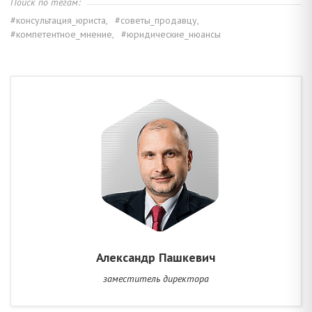
Поиск по тегам:
#консультация_юриста,
#советы_продавцу,
#компетентное_мнение,
#юридические_нюансы
Александр Пашкевич
заместитель директора