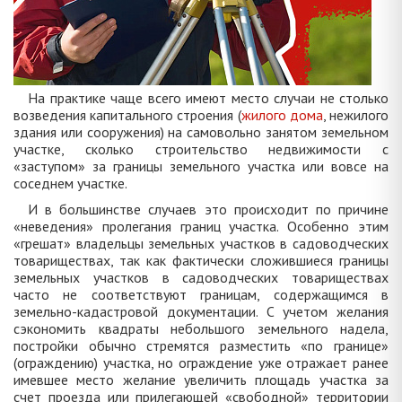
На практике чаще всего имеют место случаи не столько
возведения капитального строения (
жилого дома
, нежилого
здания или сооружения) на самовольно занятом земельном
участке, сколько строительство недвижимости с
«заступом» за границы земельного участка или вовсе на
соседнем участке.
И в большинстве случаев это происходит по причине
«неведения» пролегания границ участка. Особенно этим
«грешат» владельцы земельных участков в садоводческих
товариществах, так как фактически сложившиеся границы
земельных участков в садоводческих товариществах
часто не соответствуют границам, содержащимся в
земельно-кадастровой документации. С учетом желания
сэкономить квадраты небольшого земельного надела,
постройки обычно стремятся разместить «по границе»
(ограждению) участка, но ограждение уже отражает ранее
имевшее место желание увеличить площадь участка за
счет проезда или прилегающей «свободной» территории