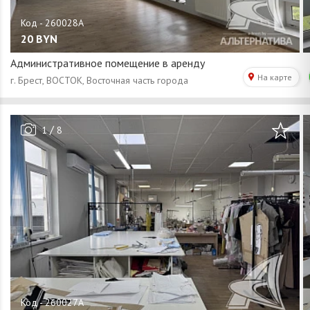
20
BYN
Административное помещение в аренду
/
1
8