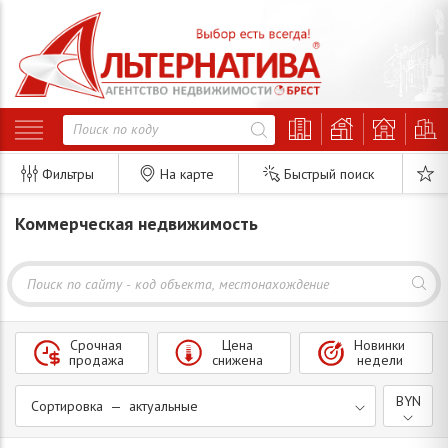
Фильтры
На карте
Быстрый поиск
Коммерческая недвижимость
Срочная
Цена
Новинки
продажа
снижена
недели
BYN
Сортировка — актуальные