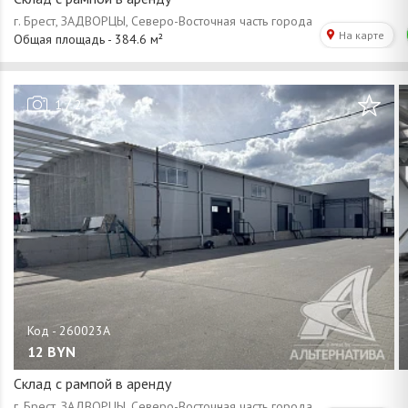
/
1
2
12
BYN
Склад с рампой в аренду