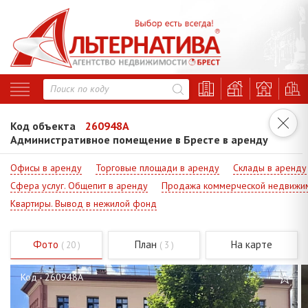
Код объекта
260948A
Административное помещение в Бресте в аренду
Офисы в аренду
Торговые площади в аренду
Склады в аренду
Сфера услуг. Общепит в аренду
Продажа коммерческой недвижи
Квартиры. Вывод в нежилой фонд
Фото
План
На карте
( 20 )
( 3 )
Код - 260948A