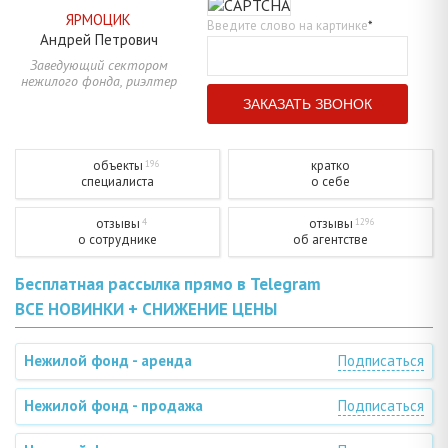
ЯРМОЦИК
Введите слово на картинке
*
Андрей
Петрович
Заведующий сектором
нежилого фонда, риэлтер
объекты
кратко
196
специалиста
о себе
отзывы
отзывы
4
1296
о сотруднике
об агентстве
Бесплатная рассылка прямо в Telegram
ВСЕ НОВИНКИ + СНИЖЕНИЕ ЦЕНЫ
Нежилой фонд - аренда
Подписаться
Нежилой фонд - продажа
Подписаться