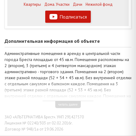
Квартиры
Дома. Участки
Дачи
Нежилой фонд
Подписаться
Дополнительная информация об объекте
Административные помещения в аренду в центральной части
города Бреста площадью от 45 кв.м. Помещения расположены на
2 (втором), 3 (третьем) и 4 (четвертом мансардном) этажах
административно - торгового здания. Помещения на 2 (втором)
этаже разной площади (52 + 54 + 45 кв.м). Без внутренней отделки
с отдельным санузлом и балконом каждое. Помещения на 3
(третьем) этаже разной площади (52 + 53 + 45 кв.м). Без
внутренней отделки с отдельным санузлом каждое. Помещения на
4 (четвертом мансардном) этаже разной площади (43 + 43 + 42
читать далее
кв.м). Без внутренней отделки с отдельным санузлом каждое.
Установлена пожарная сигнализация, индивидуальные приборы
ЗАО «АЛЬТЕРНАТИВА Брест». УНП 291427570
учета электроэнергии и водоснабжения в каждом помещении.
Лицензия № 02240/303 от 02.02.2016г.
Рассматриваются варианты сдачи помещений без отделки с
Договор № 948/1а от 19.06.2026
предоставлением арендных каникул на время ремонта или