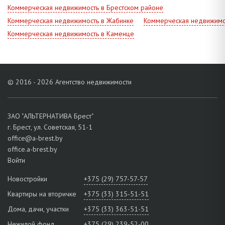
ремонт за счет Арендодателя.
Коммерческая недвижимость в Брестском районе
Коммерческая недвижимость в Жабинке
Коммерческая недвижимо
Коммерческая недвижимость в Каменце
© 2016 - 2026 Агентство недвижимости
ЗАО "АЛЬТЕРНАТИВА Брест"
г. Брест, ул. Советская, 51-1
office@a-brest.by
office.a-brest.by
Войти
Новостройки
+375 (29) 757-57-57
Квартиры на вторичке
+375 (33) 315-51-51
Дома, дачи, участки
+375 (33) 363-51-51
Нежилой фонд
+375 (29) 239-52-00