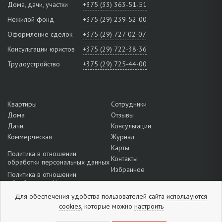
Дома, дачи, участки
+375 (33) 363-51-51
Нежилой фонд
+375 (29) 239-52-00
Оформление сделок
+375 (29) 727-02-07
Консультации юристов
+375 (29) 722-38-36
Трудоустройство
+375 (29) 725-44-00
Квартиры
Сотрудники
Дома
Отзывы
Дачи
Консультации
Коммерческая
Журнал
Карты
Политика в отношении
Контакты
обработки персональных данных
Избранное
Политика в отношении
обработки cookie
Подробнее о настройках файлов
Для обеспечения удобства пользователей сайта
используются
cookie
cookies,
которые можно
настроить