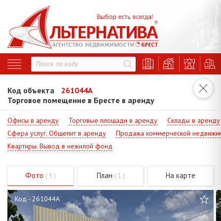
Код объекта
261044A
Торговое помещение в Бресте в аренду
Офисы в аренду
Торговые площади в аренду
Склады в аренду
Сфера услуг. Общепит в аренду
Продажа коммерческой недвижи
Квартиры. Вывод в нежилой фонд
Фото
План
На карте
( 5 )
( 1 )
Код - 261044A