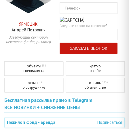
Телефон
ЯРМОЦИК
Введите слово на картинке
*
Андрей
Петрович
Заведующий сектором
нежилого фонда, риэлтер
объекты
кратко
196
специалиста
о себе
отзывы
отзывы
4
1296
о сотруднике
об агентстве
Бесплатная рассылка прямо в Telegram
ВСЕ НОВИНКИ + СНИЖЕНИЕ ЦЕНЫ
Нежилой фонд - аренда
Подписаться