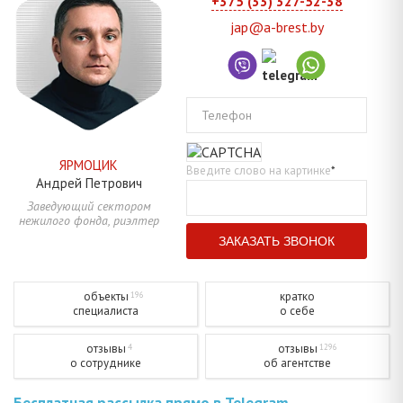
+375 (33) 327-52-38
jap@a-brest.by
Телефон
ЯРМОЦИК
Введите слово на картинке
*
Андрей
Петрович
Заведующий сектором
нежилого фонда, риэлтер
объекты
кратко
196
специалиста
о себе
отзывы
отзывы
4
1296
о сотруднике
об агентстве