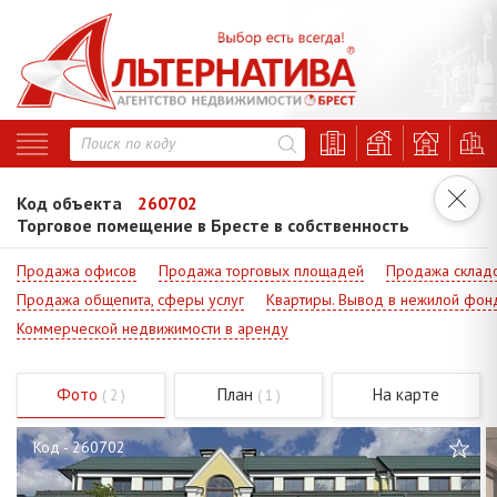
Код объекта
260702
Торговое помещение в Бресте в собственность
Продажа офисов
Продажа торговых площадей
Продажа склад
Продажа общепита, сферы услуг
Квартиры. Вывод в нежилой фон
Коммерческой недвижимости в аренду
Фото
План
На карте
( 2 )
( 1 )
Код - 260702