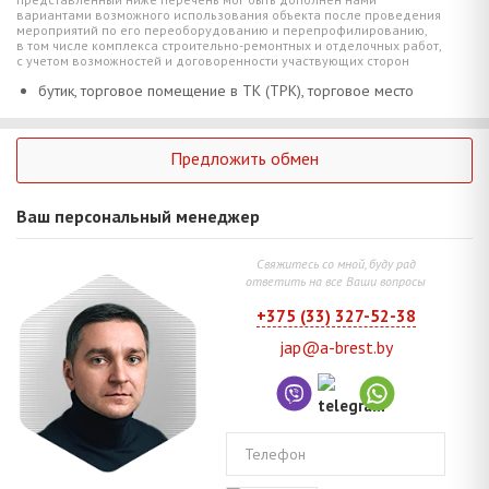
вариантами возможного использования объекта после проведения
мероприятий по его переоборудованию и перепрофилированию,
в том числе комплекса строительно-ремонтных и отделочных работ,
с учетом возможностей и договоренности участвующих сторон
бутик, торговое помещение в ТК (ТРК), торговое место
Предложить обмен
Ваш персональный менеджер
Свяжитесь со мной, буду рад
ответить на все Ваши вопросы
+375 (33) 327-52-38
jap@a-brest.by
Телефон