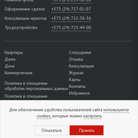
Оформление сделок
+375 (29) 727-02-07
Консультации юристов
+375 (29) 722-38-36
Трудоустройство
+375 (29) 725-44-00
Квартиры
Сотрудники
Дома
Отзывы
Дачи
Консультации
Коммерческая
Журнал
Карты
Политика в отношении
Контакты
обработки персональных данных
Избранное
Политика в отношении
обработки cookie
Подробнее о настройках файлов
Для обеспечения удобства пользователей сайта
используются
cookie
cookies,
которые можно
настроить
+375 (33) 327-52-38
Отзывы:
5
из
5
(
1296
отзывов
)