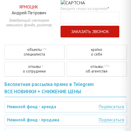
ЯРМОЦИК
Введите слово на картинке
*
Андрей
Петрович
Заведующий сектором
нежилого фонда, риэлтер
объекты
кратко
196
специалиста
о себе
отзывы
отзывы
4
1296
о сотруднике
об агентстве
Бесплатная рассылка прямо в Telegram
ВСЕ НОВИНКИ + СНИЖЕНИЕ ЦЕНЫ
Нежилой фонд - аренда
Подписаться
Нежилой фонд - продажа
Подписаться