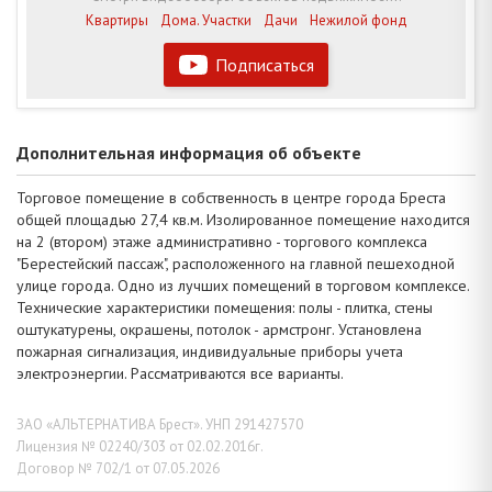
Квартиры
Дома. Участки
Дачи
Нежилой фонд
Подписаться
Дополнительная информация об объекте
Торговое помещение в собственность в центре города Бреста
общей площадью 27,4 кв.м. Изолированное помещение находится
на 2 (втором) этаже административно - торгового комплекса
"Берестейский пассаж", расположенного на главной пешеходной
улице города. Одно из лучших помещений в торговом комплексе.
Технические характеристики помещения: полы - плитка, стены
оштукатурены, окрашены, потолок - армстронг. Установлена
пожарная сигнализация, индивидуальные приборы учета
электроэнергии. Рассматриваются все варианты.
ЗАО «АЛЬТЕРНАТИВА Брест». УНП 291427570
Лицензия № 02240/303 от 02.02.2016г.
Договор № 702/1 от 07.05.2026