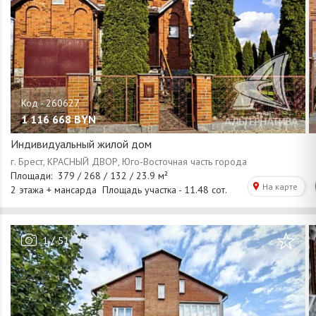
1 116 668
BYN
Индивидуальный жилой дом
/
1
51