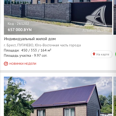
657 000
BYN
Индивидуальный жилой дом
/
1
61