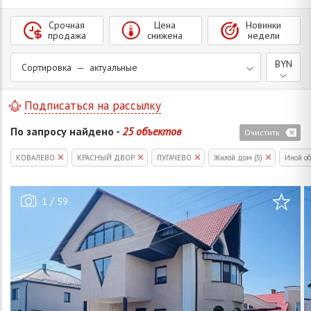
Срочная
Цена
Новинки
продажа
снижена
недели
BYN
Сортировка — актуальные
Подписаться на рассылку
По запросу найдено -
25 объектов
Очистить
КОВАЛЕВО
КРАСНЫЙ ДВОР
ПУГАЧЕВО
Жилой дом (5)
Иной об
/
1
59