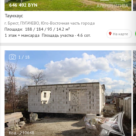
646 492
BYN
Таунхаус
/
1
18