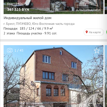
367 325
BYN
Индивидуальный жилой дом
/
1
45