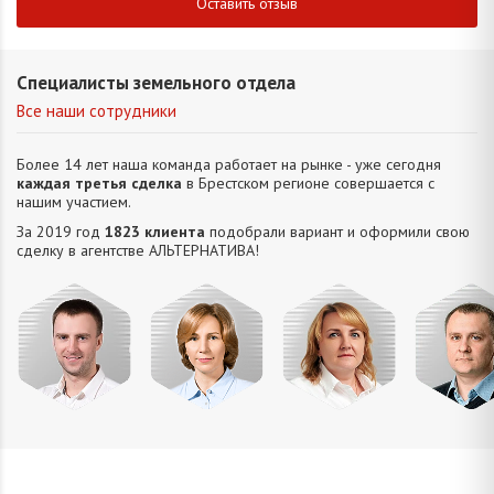
Оставить отзыв
Специалисты земельного отдела
Все наши сотрудники
Более 14 лет наша команда работает на рынке - уже сегодня
каждая третья сделка
в Брестском регионе совершается с
нашим участием.
За 2019 год
1823 клиента
подобрали вариант и оформили свою
сделку в агентстве АЛЬТЕРНАТИВA!
Усюкевич
Привалова
Семечко
Царук
Денис
Диана
Наталья
Сергей
Владимирович
Станиславовна
Николаевна
Василье