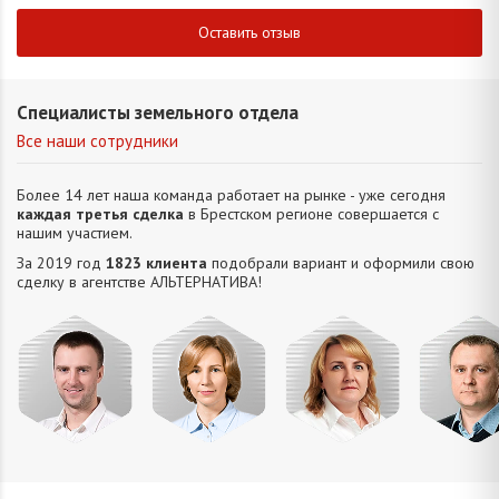
Оставить отзыв
Специалисты земельного отдела
Все наши сотрудники
Более 14 лет наша команда работает на рынке - уже сегодня
каждая третья сделка
в Брестском регионе совершается с
нашим участием.
За 2019 год
1823 клиента
подобрали вариант и оформили свою
сделку в агентстве АЛЬТЕРНАТИВA!
Усюкевич
Привалова
Семечко
Царук
Денис
Диана
Наталья
Сергей
Владимирович
Станиславовна
Николаевна
Василье