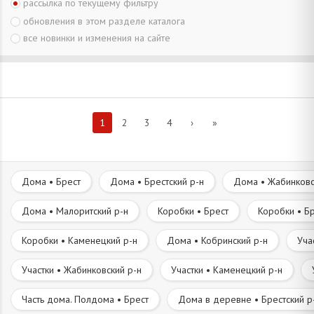
рассылка по текущему фильтру
обновления в этом разделе каталога
все новинки и изменения на сайте
1
2
3
4
›
»
Дома • Брест
Дома • Брестский р-н
Дома • Жабинковс
Дома • Малоритский р-н
Коробки • Брест
Коробки • Бр
Коробки • Каменецкий р-н
Дома • Кобринский р-н
Уча
Участки • Жабинковский р-н
Участки • Каменецкий р-н
Часть дома. Полдома • Брест
Дома в деревне • Брестский р