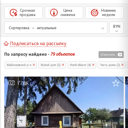
Срочная
Цена
Новинки
продажа
снижена
недели
BYN
Сортировка — актуальные
Подписаться на рассылку
По запросу найдено -
79 объектов
Очистить
Жабинковский р-н
Жилой дом (5)
Иной объект (4)
Часть дома (2)
/
1
26