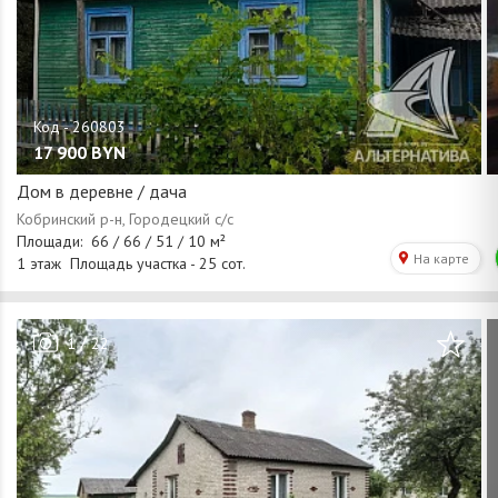
17 900
BYN
Дом в деревне / дача
/
1
22