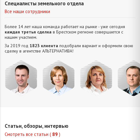
Специалисты земельного отдела
Все наши сотрудники
Более 14 лет наша команда работает на рынке - уже сегодня
каждая третья сделка
в Брестском регионе совершается с
нашим участием.
За 2019 год
1823 клиента
подобрали вариант и оформили свою
сделку в агентстве АЛЬТЕРНАТИВA!
Усюкевич
Привалова
Семечко
Царук
Денис
Диана
Наталья
Сергей
Владимирович
Станиславовна
Николаевна
Василье
Статьи, обзоры, интервью
Смотреть все статьи (
89
)