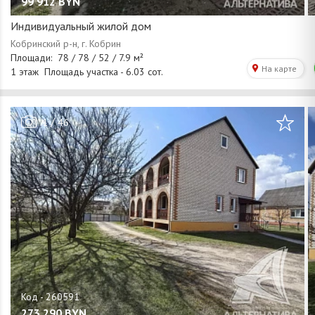
99 912
BYN
Индивидуальный жилой дом
/
1
46
273 290
BYN