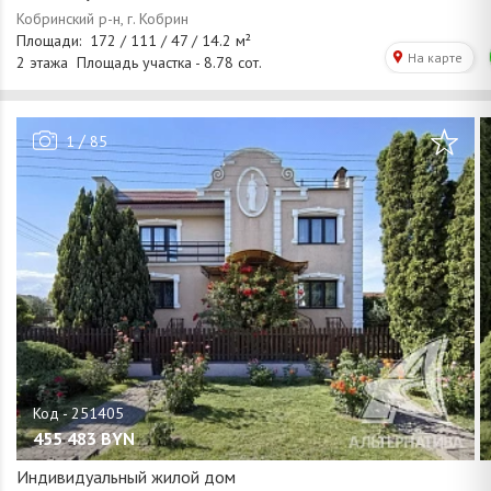
/
1
85
455 483
BYN
Индивидуальный жилой дом