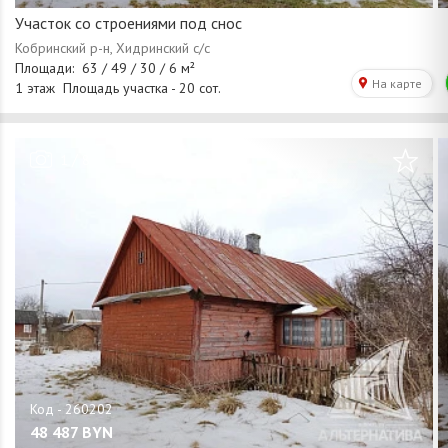
Участок со строениями под снос
/
1
8
48 487
BYN