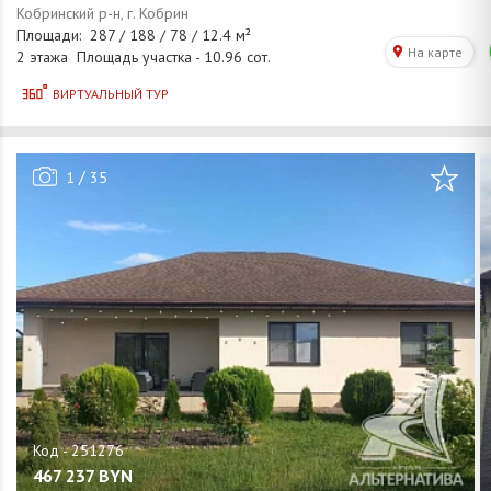
/
1
35
467 237
BYN