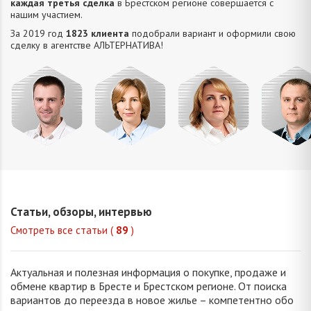
каждая третья сделка
в Брестском регионе совершается с
нашим участием.
За 2019 год
1823 клиента
подобрали вариант и оформили свою
сделку в агентстве АЛЬТЕРНАТИВA!
Усюкевич
Привалова
Семечко
Царук
Денис
Диана
Наталья
Сергей
Владимирович
Станиславовна
Николаевна
Василье
Статьи, обзоры, интервью
Смотреть все статьи (
89
)
Актуальная и полезная информация о покупке, продаже и
обмене квартир в Бресте и Брестском регионе. От поиска
вариантов до переезда в новое жилье – компетентно обо