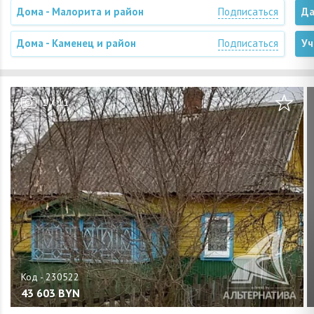
Дома - Малорита и район
Подписаться
Да
Дома - Каменец и район
Подписаться
Уч
/
1
11
43 603
BYN