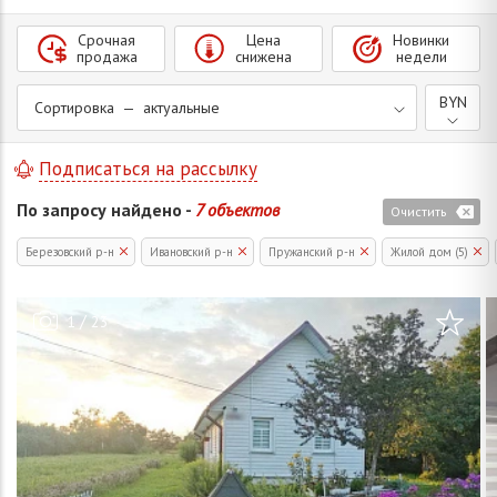
Срочная
Цена
Новинки
продажа
снижена
недели
BYN
Сортировка — актуальные
Подписаться на рассылку
По запросу найдено -
7 объектов
Очистить
Березовский р-н
Ивановский р-н
Пружанский р-н
Жилой дом (5)
/
1
23