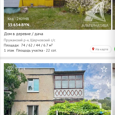
33 654
BYN
Дом в деревне / дача
/
1
14