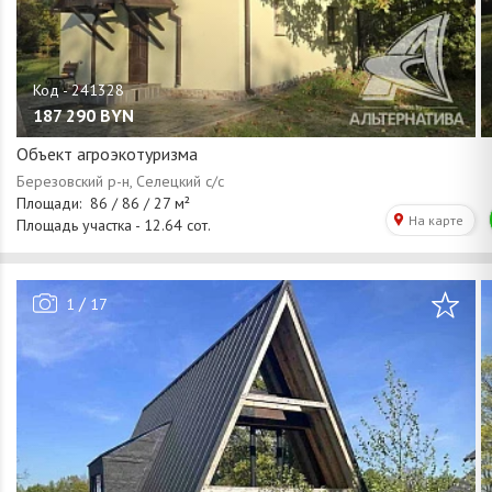
187 290
BYN
Объект агроэкотуризма
/
1
17