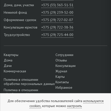
Дома, дачи, участки
+375 (33) 363-51-51
Нежилой фонд
+375 (29) 239-52-00
Оформление сделок
+375 (29) 727-02-07
Консультации юристов
+375 (29) 722-38-36
Трудоустройство
+375 (29) 725-44-00
Квартиры
Сотрудники
Дома
Отзывы
Дачи
Консультации
Коммерческая
Журнал
Карты
Политика в отношении
Контакты
обработки персональных данных
Избранное
Политика в отношении
обработки cookie
Подробнее о настройках файлов
Для обеспечения удобства пользователей сайта
используются
cookie
cookies,
которые можно
настроить