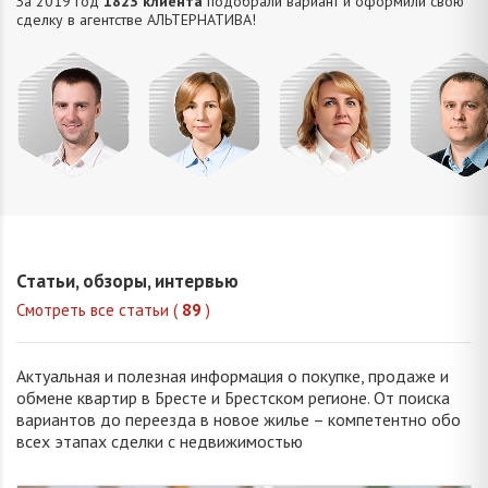
За 2019 год
1823 клиента
подобрали вариант и оформили свою
сделку в агентстве АЛЬТЕРНАТИВA!
Усюкевич
Привалова
Семечко
Царук
Денис
Диана
Наталья
Сергей
Владимирович
Станиславовна
Николаевна
Василье
Статьи, обзоры, интервью
Смотреть все статьи (
89
)
Актуальная и полезная информация о покупке, продаже и
обмене квартир в Бресте и Брестском регионе. От поиска
вариантов до переезда в новое жилье – компетентно обо
всех этапах сделки с недвижимостью