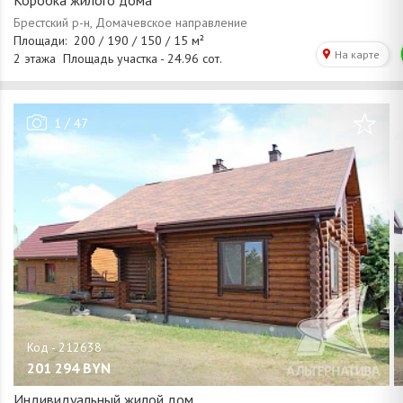
Коробка жилого дома
/
1
47
201 294
BYN
Индивидуальный жилой дом