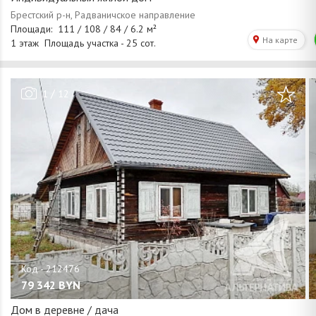
/
1
12
79 342
BYN
Дом в деревне / дача