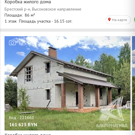
Коробка жилого дома
/
1
25
161 623
BYN