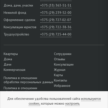
Дома, дачи, участки
+375 (33) 363-51-51
Нежилой фонд
+375 (29) 239-52-00
Оформление сделок
+375 (29) 727-02-07
Консультации юристов
+375 (29) 722-38-36
Трудоустройство
+375 (29) 725-44-00
Квартиры
Сотрудники
Дома
Отзывы
Дачи
Консультации
Коммерческая
Журнал
Карты
Политика в отношении
Контакты
обработки персональных данных
Избранное
Политика в отношении
обработки cookie
Подробнее о настройках файлов
Для обеспечения удобства пользователей сайта
используются
cookie
cookies,
которые можно
настроить