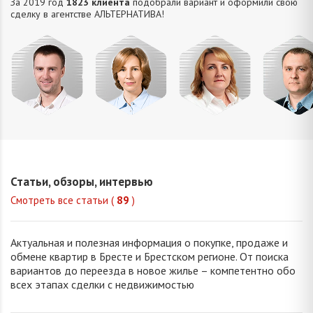
За 2019 год
1823 клиента
подобрали вариант и оформили свою
сделку в агентстве АЛЬТЕРНАТИВA!
Усюкевич
Привалова
Семечко
Царук
Денис
Диана
Наталья
Сергей
Владимирович
Станиславовна
Николаевна
Василье
Статьи, обзоры, интервью
Смотреть все статьи (
89
)
Актуальная и полезная информация о покупке, продаже и
обмене квартир в Бресте и Брестском регионе. От поиска
вариантов до переезда в новое жилье – компетентно обо
всех этапах сделки с недвижимостью