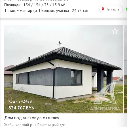
/
1
28
334 707
BYN
Дом под чистовую отделку