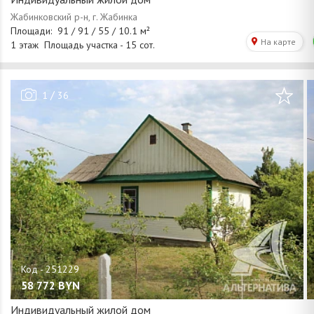
/
1
36
58 772
BYN
Индивидуальный жилой дом