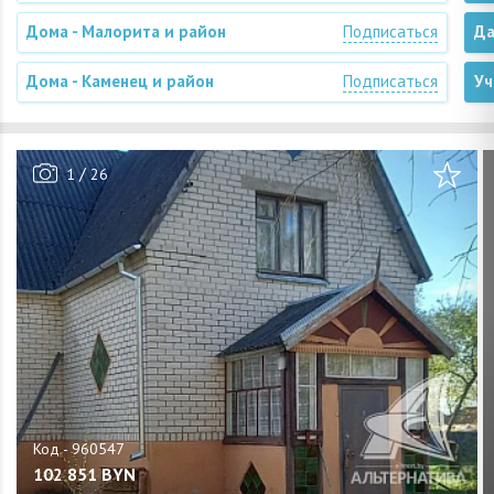
Дома - Малорита и район
Подписаться
Да
Дома - Каменец и район
Подписаться
Уч
/
1
26
102 851
BYN