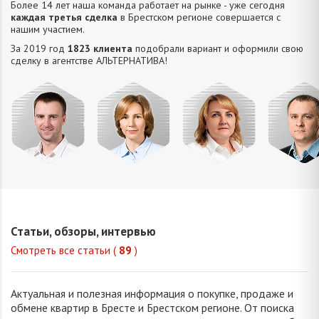
Более 14 лет наша команда работает на рынке - уже сегодня
каждая третья сделка
в Брестском регионе совершается с
нашим участием.
За 2019 год
1823 клиента
подобрали вариант и оформили свою
сделку в агентстве АЛЬТЕРНАТИВA!
Усюкевич
Привалова
Семечко
Царук
Денис
Диана
Наталья
Сергей
Владимирович
Станиславовна
Николаевна
Василье
Статьи, обзоры, интервью
Смотреть все статьи (
89
)
Актуальная и полезная информация о покупке, продаже и
обмене квартир в Бресте и Брестском регионе. От поиска