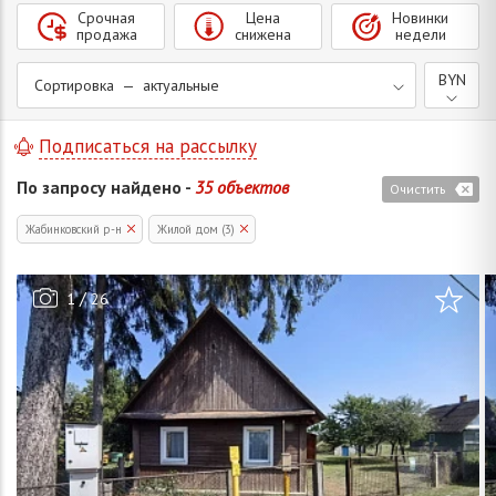
Срочная
Цена
Новинки
продажа
снижена
недели
BYN
Сортировка — актуальные
Подписаться на рассылку
По запросу найдено -
35 объектов
Очистить
Жабинковский р-н
Жилой дом (3)
/
1
26