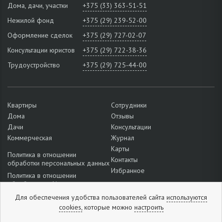
Дома, дачи, участки
+375 (33) 363-51-51
Нежилой фонд
+375 (29) 239-52-00
Оформление сделок
+375 (29) 727-02-07
Консультации юристов
+375 (29) 722-38-36
Трудоустройство
+375 (29) 725-44-00
Квартиры
Сотрудники
Дома
Отзывы
Дачи
Консультации
Коммерческая
Журнал
Карты
Политика в отношении
Контакты
обработки персональных данных
Избранное
Политика в отношении
обработки cookie
Подробнее о настройках файлов
Для обеспечения удобства пользователей сайта
используются
cookie
cookies,
которые можно
настроить