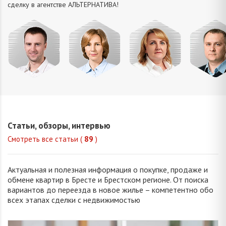
сделку в агентстве АЛЬТЕРНАТИВA!
Усюкевич
Привалова
Семечко
Царук
Денис
Диана
Наталья
Сергей
Владимирович
Станиславовна
Николаевна
Василье
Статьи, обзоры, интервью
Смотреть все статьи (
89
)
Актуальная и полезная информация о покупке, продаже и
обмене квартир в Бресте и Брестском регионе. От поиска
вариантов до переезда в новое жилье – компетентно обо
всех этапах сделки с недвижимостью