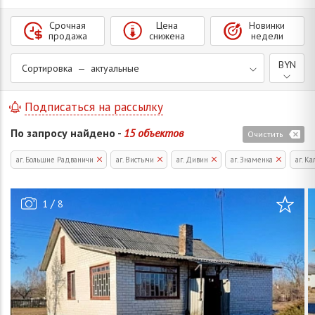
Срочная
Цена
Новинки
продажа
снижена
недели
BYN
Сортировка — актуальные
Подписаться на рассылку
По запросу найдено -
15 объектов
Очистить
аг. Большие Радваничи
аг. Вистычи
аг. Дивин
аг. Знаменка
аг. К
/
1
8