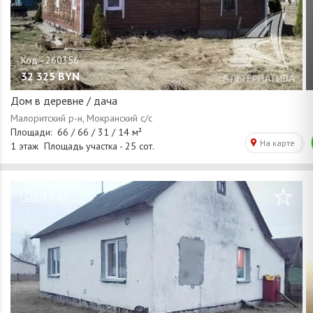
32 325
BYN
Дом в деревне / дача
/
1
23