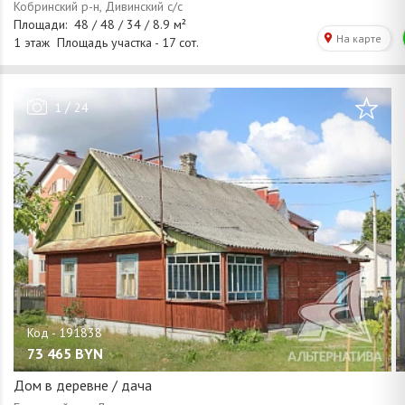
/
1
24
73 465
BYN
Дом в деревне / дача