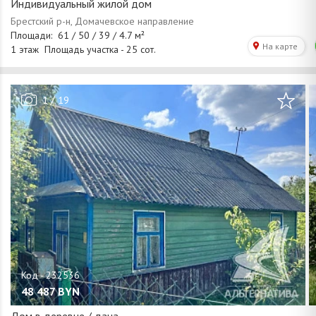
Индивидуальный жилой дом
/
1
19
48 487
BYN