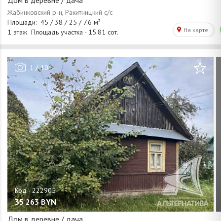
Дом в деревне / дача
/
1
10
35 263
BYN
Дом в деревне / дача