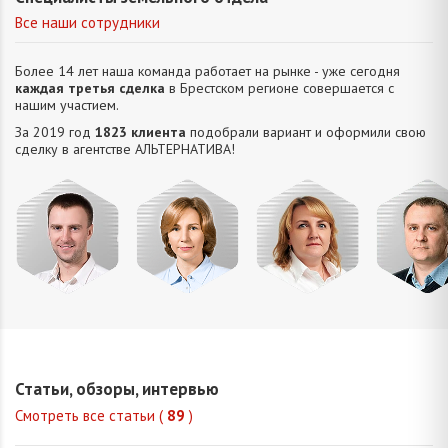
Все наши сотрудники
Более 14 лет наша команда работает на рынке - уже сегодня
каждая третья сделка
в Брестском регионе совершается с
нашим участием.
За 2019 год
1823 клиента
подобрали вариант и оформили свою
сделку в агентстве АЛЬТЕРНАТИВA!
Усюкевич
Привалова
Семечко
Царук
Денис
Диана
Наталья
Сергей
Владимирович
Станиславовна
Николаевна
Василье
Статьи, обзоры, интервью
Смотреть все статьи (
89
)