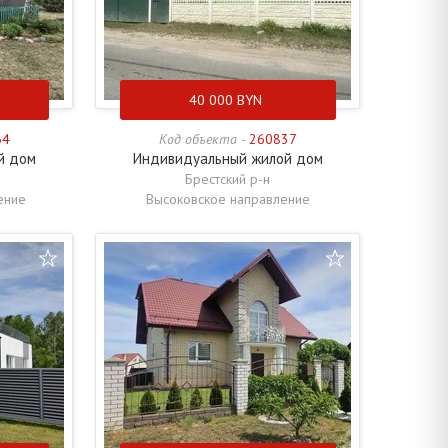
40 000
BYN
64
Код объекта -
260837
й дом
Индивидуальный жилой дом
Брестский р-н
ение
Высоковское направление