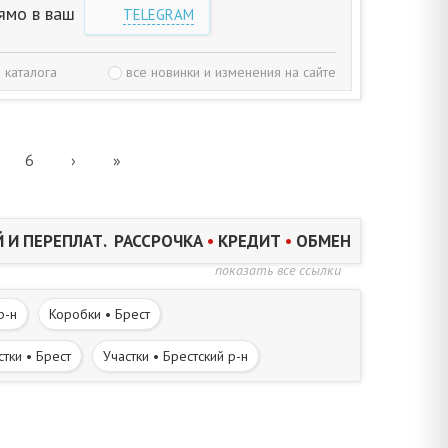
ямо в ваш
TELEGRAM
 каталога
все новинки и изменения на сайте
6
›
»
 И ПЕРЕПЛАТ. РАССРОЧКА
•
КРЕДИТ
•
ОБМЕН
показать все ссылки
р-н
Коробки • Брест
стки • Брест
Участки • Брестский р-н
Дома в деревне • Брестский р-н