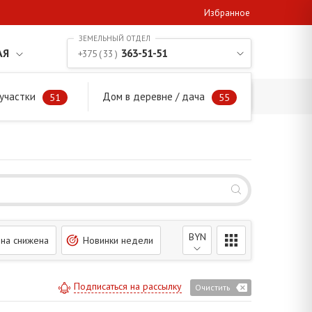
Избранное
АЯ
363-51-51
+375 ( 33 )
участки
Дом в деревне / дача
51
55
BYN
на снижена
Новинки недели
Подписаться на рассылку
Очистить