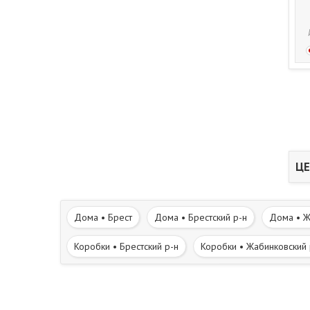
ЦЕ
Дома • Брест
Дома • Брестский р-н
Дома • Ж
Коробки • Брестский р-н
Коробки • Жабинковский 
Участки • Жабинковский р-н
Участки • Каменецкий
Дома в деревне • Жабинковский р-н
Дома в дере