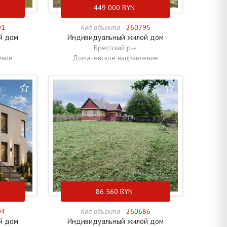
449 000
BYN
01
Код объекта -
260795
й дом
Индивидуальный жилой дом
Брестский р-н
ение
Домачевское направление
86 560
BYN
04
Код объекта -
260686
й дом
Индивидуальный жилой дом