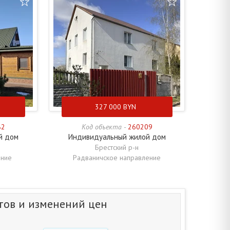
327 000
BYN
82
Код объекта -
260209
й дом
Индивидуальный жилой дом
Брестский р-н
ение
Радваничское направление
тов и изменений цен