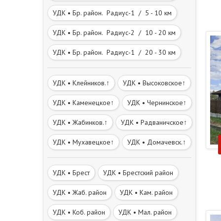
УДК • Бр. район. Радиус-1 / 5 - 10 км
УДК • Бр. район. Радиус-2 / 10 - 20 км
УДК • Бр. район. Радиус-1 / 20 - 30 км
УДК • Клейников.↑
УДК • Высоковское↑
УДК • Каменецкое↑
УДК • Чернинское↑
УДК • Жабинков.↑
УДК • Радваничское↑
УДК • Мухавецкое↑
УДК • Домачевск.↑
УДК • Брест
УДК • Брестский район
УДК • Жаб. район
УДК • Кам. район
УДК • Коб. район
УДК • Мал. район