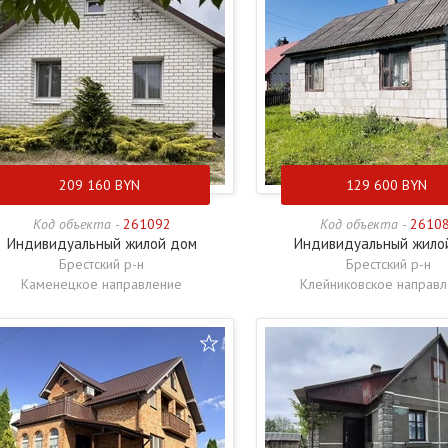
209 160
BYN
129 600
BYN
Код объекта -
261092
Код объекта -
2610
Индивидуальный жилой дом
Индивидуальный жило
Брестский р-н
Брестский р-н
Каменецкое направление
Клейниковское направ