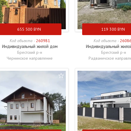
655 500
BYN
119 300
BYN
Код объекта -
260981
Код объекта -
2608
Индивидуальный жилой дом
Индивидуальный жило
Брестский р-н
Брестский р-н
Чернинское направление
Радваничское направл