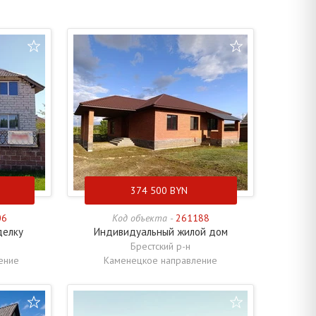
374 500
BYN
06
Код объекта -
261188
делку
Индивидуальный жилой дом
Брестский р-н
ение
Каменецкое направление