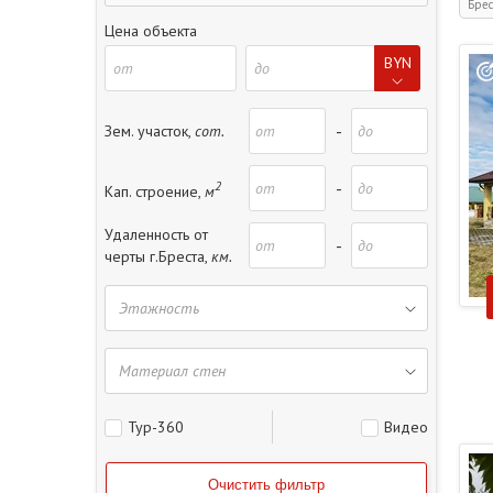
Брес
Цена объекта
BYN
-
Зем. участок,
сот.
2
-
Кап. строение,
м
Удаленность от
-
черты г.Бреста,
км.
Тур-360
Видео