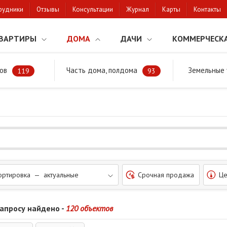
рудники
Отзывы
Консультации
Журнал
Карты
Контакты
ВАРТИРЫ
ДОМА
ДАЧИ
КОММЕРЧЕСК
ов
Часть дома, полдома
Земельные 
районе
Недорого
119
93
ортировка — актуальные
Срочная продажа
Це
запросу найдено -
120 объектов