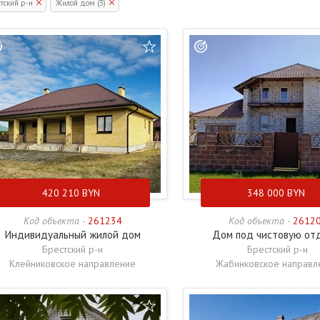
тский р-н
Жилой дом (3)
420 210
BYN
348 000
BYN
Код объекта -
261234
Код объекта -
2612
Индивидуальный жилой дом
Дом под чистовую от
Брестский р-н
Брестский р-н
Клейниковское направление
Жабинковское направл