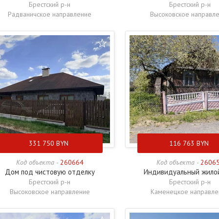
Брестский р-н
Брестский р-н
Радваничское направление
Высоковское направл
331 750
BYN
116 763
BYN
Код объекта -
260664
Код объекта -
2606
Дом под чистовую отделку
Индивидуальный жило
Брестский р-н
Брестский р-н
Высоковское направление
Каменецкое направле