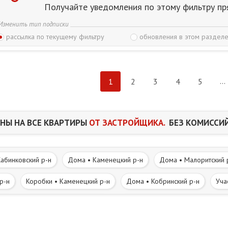
Получайте уведомления по этому фильтру пр
Изменить тип подписки
рассылка по текущему фильтру
обновления в этом разделе
...
1
2
3
4
5
НЫ НА ВСЕ КВАРТИРЫ
ОТ ЗАСТРОЙЩИКА.
БЕЗ КОМИССИЙ
абинковский р-н
Дома • Каменецкий р-н
Дома • Малоритский 
р-н
Коробки • Каменецкий р-н
Дома • Кобринский р-н
Уча
 р-н
Участки • Кобринский р-н
Часть дома. Полдома • Брест
вне • Каменецкий р-н
Дома в деревне • Кобринский р-н