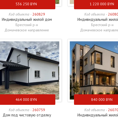
536 250
BYN
1 220 000
BYN
Код объекта -
260829
Код объекта -
2608
Индивидуальный жилой дом
Индивидуальный жило
Брестский р-н
Брестский р-н
Домачевское направление
Домачевское направл
464 000
BYN
840 000
BYN
Код объекта -
260759
Код объекта -
2607
Дом под чистовую отделку
Индивидуальный жило