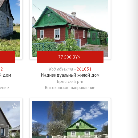
77 500
BYN
82
Код объекта -
261051
й дом
Индивидуальный жилой дом
Брестский р-н
ление
Высоковское направление