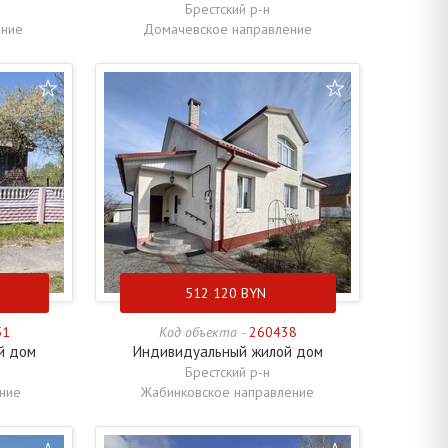
Брестский р-н
ение
Домачевское направление
512 120
BYN
51
Код объекта -
260438
й дом
Индивидуальный жилой дом
Брестский р-н
ние
Жабинковское направление