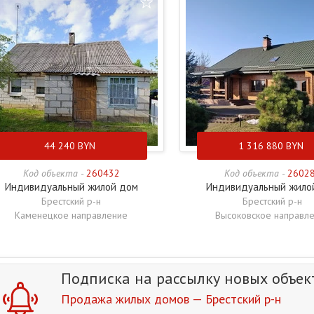
44 240
BYN
1 316 880
BYN
Код объекта -
260432
Код объекта -
2602
Индивидуальный жилой дом
Индивидуальный жило
Брестский р-н
Брестский р-н
Каменецкое направление
Высоковское направл
Подписка на рассылку
новых объек
Продажа жилых домов — Брестский р-н