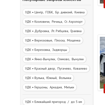
УДК • Центр, ГОБК, Бр. дивизий, Киевка
УДК • Козловичи, Речица, Ст. Аэропорт
УДК • Дубровка, Лт. Рябцева, Граевка
УДК • Вересковые, Плоска, Мощенка
УДК • Березовка, Задворцы
УДК • Ямно-Вычулки, Стимово, Вычулки
УДК • Красный двор, Пугачево, Ковалево
УДК • Вулька, Южный, Волынка
УДК • Гершоны, Аркадия, Митьки
УДК • Ближайший пригород / до 5 км