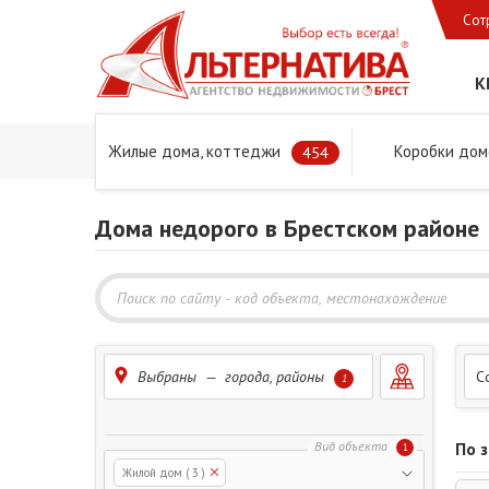
Сот
К
Жилые дома, коттеджи
Коробки дом
Главная
Предложения
Дома в Бресте и Брестском 
454
Дома недорого в Брестском районе
Выбраны — города, районы
С
1
По 
1
Жилой дом
( 3 )