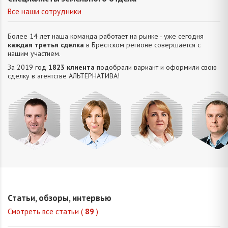
Все наши сотрудники
Более 14 лет наша команда работает на рынке - уже сегодня
каждая третья сделка
в Брестском регионе совершается с
нашим участием.
За 2019 год
1823 клиента
подобрали вариант и оформили свою
сделку в агентстве АЛЬТЕРНАТИВA!
Усюкевич
Привалова
Семечко
Царук
Денис
Диана
Наталья
Сергей
Владимирович
Станиславовна
Николаевна
Василье
Статьи, обзоры, интервью
Смотреть все статьи (
89
)