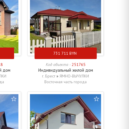
731 711
BYN
18
Код объекта -
251765
й дом
Индивидуальный жилой дом
ЛКИ
г. Брест
»
ЯМНО-ВЫЧУЛКИ
ода
Восточная часть города