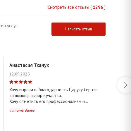
Смотреть все отзывы (
1296
)
ва услуг.
Написать отзыв
еро-Западная часть города
ть города
 часть города
Восточная часть города
Анастасия Ткачук
12.09.2025
Хочу выразить благодарность Царуку Сергею
Другие районы области
за помощь выборе участка.
Хочу отметить его профессионализм и...
читать далее
вецкое ↑
Домачевское ↑