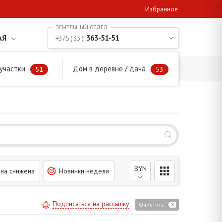
Избранное
АЯ
363-51-51
+375 ( 33 )
участки
Дом в деревне / дача
51
53
BYN
на снижена
Новинки недели
Подписаться на рассылку
Очистить