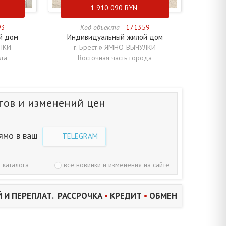
1 910 090
BYN
93
Код объекта -
171359
й дом
Индивидуальный жилой дом
ЛКИ
г. Брест
»
ЯМНО-ВЫЧУЛКИ
ода
Восточная часть города
тов и изменений цен
ямо в ваш
TELEGRAM
 каталога
все новинки и изменения на сайте
 И ПЕРЕПЛАТ. РАССРОЧКА
•
КРЕДИТ
•
ОБМЕН