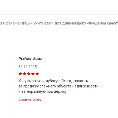
х дивизий • Киевка • Брест-Восточный
Центральная часть города
я и рекомендации учитываем для дальнейшего улучшения качест
эропорт • Лысая гора • Дубровка • Лт. Рябцева • Граевка • ППВ
Сев
.
зовка • Новые Задворцы • Старые Задворцы
Северо-Восточная час
• Богданчука • Красный двор • Пугачево • Ковалево
Юго-Восточная
Рыбак Инна
ьня-Боярская • Волынка
Юго-Западная часть города
30.12.2025
Хочу выразить глубокую благодарность
Каменецкий район
Кобринский район
Малоритский район
за продажу сложного объекта недвижимости
и за моральную поддержку....
читать далее
↑
Чернинское ↑
Жабинковское ↑
Радваничское ↑
Муха