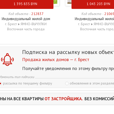
1 395 835
BYN
1 043 203
BYN
Код объекта -
212837
Код объекта -
2106
Индивидуальный жилой дом
Индивидуальный жило
г. Брест
»
ЯМНО-ВЫЧУЛКИ
г. Брест
»
ЯМНО-ВЫЧУ
Восточная часть города
Восточная часть гор
Подписка на рассылку
новых объек
Продажа жилых домов — г. Брест
Получайте уведомления по этому фильтру пр
Изменить тип подписки
рассылка по текущему фильтру
обновления в этом разделе
НЫ НА ВСЕ КВАРТИРЫ
ОТ ЗАСТРОЙЩИКА.
БЕЗ КОМИССИЙ