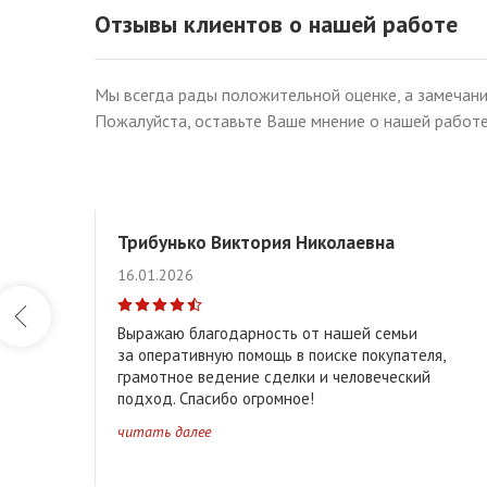
Отзывы клиентов о нашей работе
Центр • Героев обороны Брестской крепости • Бестски
Мы всегда рады положительной оценке, а замечани
Козловичи • Катин Бор • Речица • Адамково• Старый А
Пожалуйста, оставьте Ваше мнение о нашей работе
Вересковые • Калиновые • Плоска • Мощенка • Бере
Ямно-Вычулки • Стимово • Вычулки • Восток • Тришин 
Трибунько Виктория Николаевна
Вулька • Южный • Гершоны • Аркадия • Митьки • Кател
16.01.2026
Выражаю благодарность от нашей семьи
г. Брест
Брестский район
Жабинковский район
за оперативную помощь в поиске покупателя,
грамотное ведение сделки и человеческий
подход. Спасибо огромное!
читать далее
Клейниковское ↑
Высоковское ↑
Каменецкое 