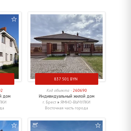
837 501
BYN
02
Код объекта -
260690
й дом
Индивидуальный жилой дом
ЛКИ
г. Брест
»
ЯМНО-ВЫЧУЛКИ
ода
Восточная часть города