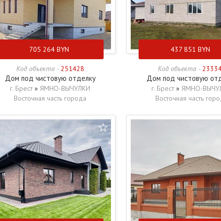
705 264
BYN
437 851
BYN
Код объекта -
251428
Код объекта -
2333
Дом под чистовую отделку
Дом под чистовую от
г. Брест
»
ЯМНО-ВЫЧУЛКИ
г. Брест
»
ЯМНО-ВЫЧУ
Восточная часть города
Восточная часть гор