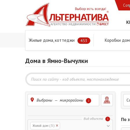
Сот
К
Жилые дома, коттеджи
Коробки дом
Главная
Предложения
Дома в Бресте и Брестском 
453
Дома в Ямно-Вычулки
Выбраны — микрорайоны
С
1
По 
1
Жилой дом
( 3 )