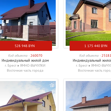
528 948
BYN
1 175 440
BYN
Код объекта -
260070
Код объекта -
2518
Индивидуальный жилой дом
Индивидуальный жило
г. Брест
»
ЯМНО-ВЫЧУЛКИ
г. Брест
»
ЯМНО-ВЫЧУ
Восточная часть города
Восточная часть гор