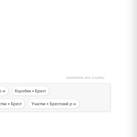
показать все ссылки
р-н
Коробки • Брест
стки • Брест
Участки • Брестский р-н
Дома в деревне • Брестский р-н