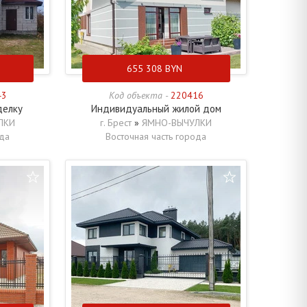
655 308
BYN
43
Код объекта -
220416
делку
Индивидуальный жилой дом
ЛКИ
г. Брест
»
ЯМНО-ВЫЧУЛКИ
ода
Восточная часть города