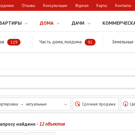
рудники
Отзывы
Консультации
Журнал
Карты
Контакты
ВАРТИРЫ
ДОМА
ДАЧИ
КОММЕРЧЕСК
ов
Часть дома, полдома
Земельные 
районе
Дома в Ямно-Вычулки
119
92
ортировка — актуальные
Срочная продажа
Це
запросу найдено -
12 объектов