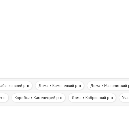
абинковский р-н
Дома • Каменецкий р-н
Дома • Малоритский 
р-н
Коробки • Каменецкий р-н
Дома • Кобринский р-н
Уча
 р-н
Участки • Кобринский р-н
Часть дома. Полдома • Брест
вне • Каменецкий р-н
Дома в деревне • Кобринский р-н