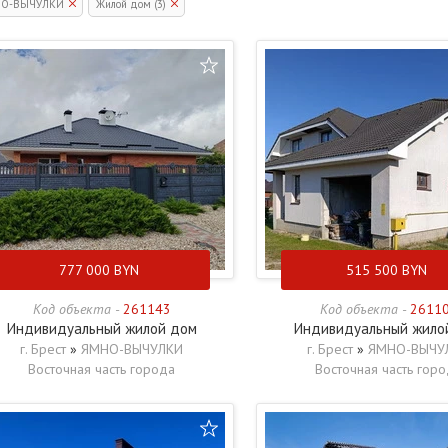
О-ВЫЧУЛКИ
Жилой дом (3)
777 000
BYN
515 500
BYN
Код объекта -
261143
Код объекта -
2611
Индивидуальный жилой дом
Индивидуальный жило
г. Брест
»
ЯМНО-ВЫЧУЛКИ
г. Брест
»
ЯМНО-ВЫЧУ
Восточная часть города
Восточная часть гор