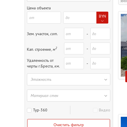
ЯМН
Цена объекта
BYN
-
Зем. участок,
сот.
2
-
Кап. строение,
м
Удаленность от
-
черты г.Бреста,
км.
Тур-360
Видео