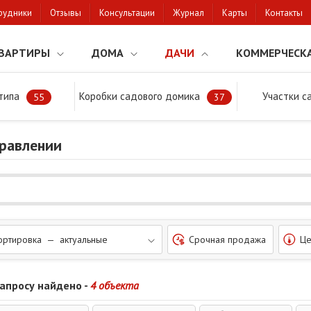
рудники
Отзывы
Консультации
Журнал
Карты
Контакты
ВАРТИРЫ
ДОМА
ДАЧИ
КОММЕРЧЕСК
типа
Коробки садового домика
Участки с
тки
Жабинка
55
37
правлении
ортировка — актуальные
Срочная продажа
Це
запросу найдено -
4 объекта