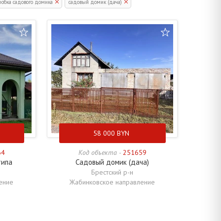
робка садового домика
садовый домик (дача)
58 000
BYN
64
Код объекта -
251659
типа
Садовый домик (дача)
Брестский р-н
ение
Жабинковское направление