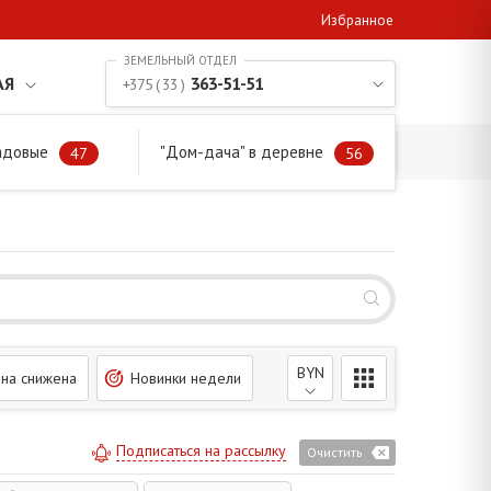
Избранное
АЯ
363-51-51
+375 ( 33 )
адовые
"Дом-дача" в деревне
47
56
BYN
на снижена
Новинки недели
Подписаться на рассылку
Очистить