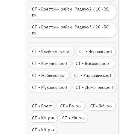
СТ • Брестский район. Радиус-2 / 10 - 20
км
СТ • Брестский район. Радиус-3 / 20 - 30
км
СТ • Клейниковское↑
СТ • Чернинское↑
СТ • Каменецкое ↑
СТ • Высоковское ↑
СТ • Жабинковск.↑
СТ • Радваничское↑
СТ • Мухавецкое ↑
СТ • Домачевское ↑
СТ • Брест
СТ • Бр. р-н
СТ • Жб. р-н
СТ • Км. р-н
СТ • Мл. р-н
СТ • Кб. р-н