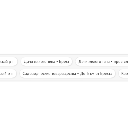
ский р-н
Дачи жилого типа • Брест
Дачи жилого типа • Брестск
ский р-н
Садоводческие товарищества • До 5 км от Бреста
Кор
Т газифицировано
Ж/д остановочный пункт