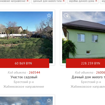
нковское направление
дачный дом жилого типа
коробка дачного дома
ко
ток садовый
60 869
BYN
228 259
BYN
Код объекта -
260544
Код объекта -
2600
Участок садовый
Дачный дом жилого 
Брестский р-н
Брестский р-н
Жабинковское направление
Жабинковское направл