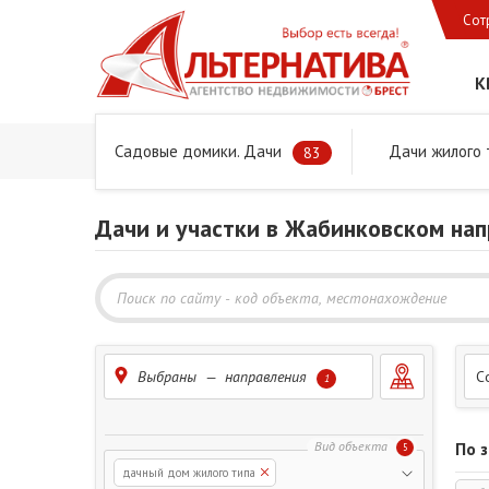
Сот
К
Садовые домики. Дачи
Дачи жилого 
Главная
Предложения
Дачи, садовые домики и учас
83
Дачи и участки в Жабинковском на
Выбраны — направления
С
1
По 
5
дачный дом жилого типа