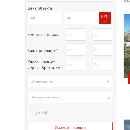
Жаби
коробка дачного дома
Цена объекта
учас
коробка садового домика
BYN
садовый домик (дача)
участок садовый
-
Зем. участок,
сот.
2
-
Кап. строение,
м
Удаленность от
-
черты г.Бреста,
км.
Тур-360