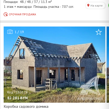
/
1
19
82 281
BYN
Коробка садового домика