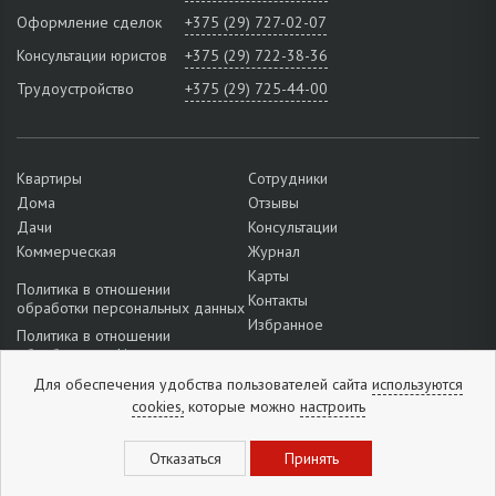
Оформление сделок
+375 (29) 727-02-07
Консультации юристов
+375 (29) 722-38-36
Трудоустройство
+375 (29) 725-44-00
Квартиры
Сотрудники
Дома
Отзывы
Дачи
Консультации
Коммерческая
Журнал
Карты
Политика в отношении
Контакты
обработки персональных данных
Избранное
Политика в отношении
обработки cookie
Подробнее о настройках файлов
Для обеспечения удобства пользователей сайта
используются
cookie
cookies,
которые можно
настроить
Отзывы:
5
из
5
(
1296
отзывов
)
Горящие предложения