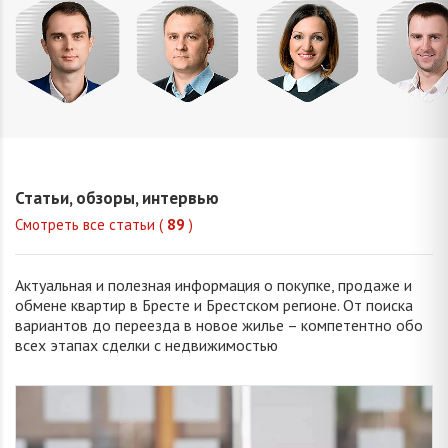
Сацюк
Царук
Жук
Усюкев
Андрей
Сергей
Татьяна
Денис
Владимирович
Васильевич
Ивановна
Владимир
Статьи, обзоры, интервью
Смотреть все статьи (
89
)
Актуальная и полезная информация о покупке, продаже и
обмене квартир в Бресте и Брестском регионе. От поиска
вариантов до переезда в новое жилье – компетентно обо
всех этапах сделки с недвижимостью