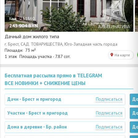
243 904
BYN
Дачный дом жилого типа
Бесплатная рассылка прямо в TELEGRAM
ВСЕ НОВИНКИ + СНИЖЕНИЕ ЦЕНЫ
Дачи - Брест и пригород
Подписаться
До
Участки - Брест и пригород
Подписаться
До
Дома в деревне - Бр. район
Подписаться
До