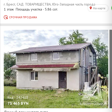
/
1
24
73 465
BYN
Дачный дом жилого типа