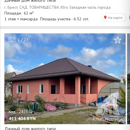
/
1
27
411 404
BYN
Дачный дом жилого типа