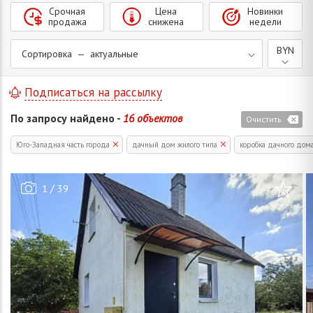
Срочная
Цена
Новинки
продажа
снижена
недели
BYN
Сортировка — актуальные
Подписаться на рассылку
По запросу найдено -
16 объектов
Очистить
Юго-Западная часть города
дачный дом жилого типа
коробка дачного дом
/
1
39