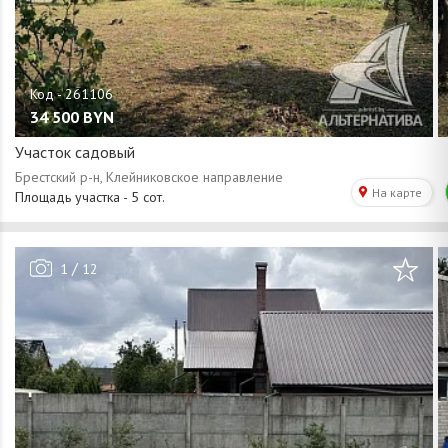
34 500
BYN
Участок садовый
/
1
12