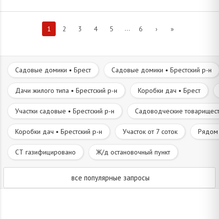
...
1
2
3
4
5
6
›
»
Садовые домики • Брест
Садовые домики • Брестский р-н
Дачи жилого типа • Брестский р-н
Коробки дач • Брест
Участки садовые • Брестский р-н
Садоводческие товариществ
Коробки дач • Брестский р-н
Участок от 7 соток
Рядом 
СТ газифицировано
Ж/д остановочный пункт
все популярные запросы