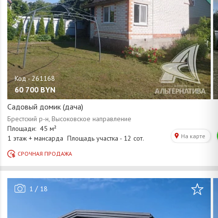
60 700
BYN
Садовый домик (дача)
/
1
18