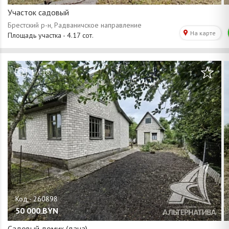
Участок садовый
/
1
18
50 000
BYN
Садовый домик (дача)