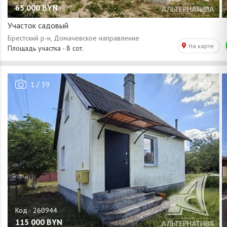
65 000
BYN
Участок садовый
/
1
39
115 000
BYN