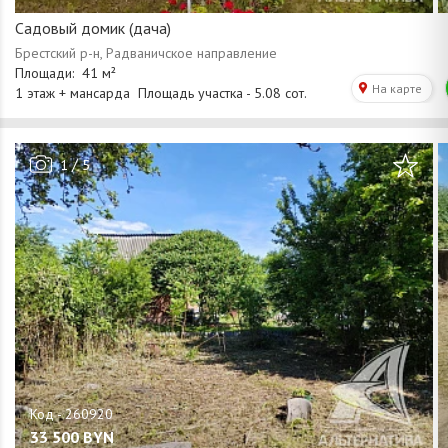
Садовый домик (дача)
/
1
5
33 500
BYN