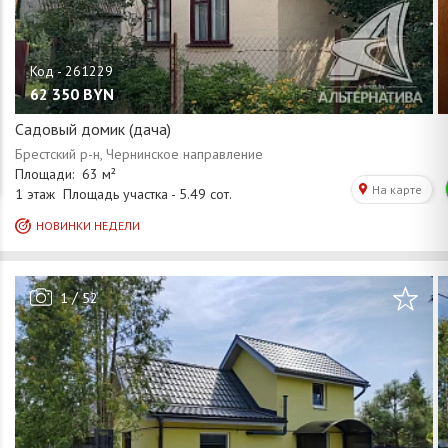
62 350
BYN
Садовый домик (дача)
/
1
52