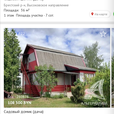
/
1
22
108 300
BYN
Садовый домик (дача)