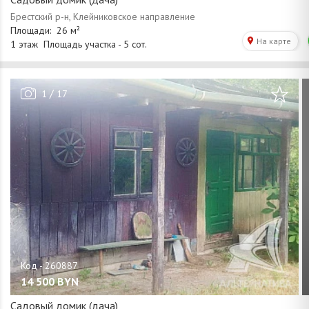
/
1
17
14 500
BYN
Садовый домик (дача)