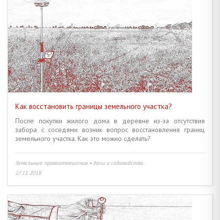
ЗАКЛЮЧЕНИЕ СДЕЛКИ • ДОКУМЕНТЫ, СРОКИ, ПРОЦЕДУРЫ
26
СТРОИТЕЛЬСТВО • РЕКОНСТРУКЦИЯ • ПЕРЕПЛАНИРОВКА
19
ЗЕМЕЛЬНЫЕ ПРАВООТНОШЕНИЯ • ДАЧИ И САДОВОДСТВО
20
НЕЖИЛОЙ ФОНД • КОММЕРЧЕСКАЯ НЕДВИЖИМОСТЬ
6
НАЛОГИ, СБОРЫ, ПЛАТЕЖИ • СТАВКИ, ТАРИФЫ, ЛЬГОТЫ
14
Как восстановить границы земельного участка?
КРЕДИТЫ И ЗАЙМЫ • СУБСИДИИ • ПОРУЧИТЕЛЬСТВО, ЗАЛОГ
4
После покупки жилого дома в деревне из-за отсутствия
забора с соседями возник вопрос восстановления границ
земельного участка. Как это можно сделать?
ОПЕКА И ПОПЕЧИТЕЛЬСТВО • НЕСОВЕРШЕННОЛЕТНИЕ ДЕТИ
5
Земельные правоотношения • дачи и садоводство
СОВМЕСТНАЯ И ДОЛЕВАЯ СОБСТВЕННОСТЬ • БРАК И СЕМЬЯ
16
27.11.2018
ДАРЕНИЕ • ЗАВЕЩАНИЕ, НАСЛЕДСТВО • РЕНТА
9
НАЙМ И АРЕНДА ЖИЛЬЯ • ДЛИТЕЛЬНЫЙ И КОРОТКИЙ СРОК
6