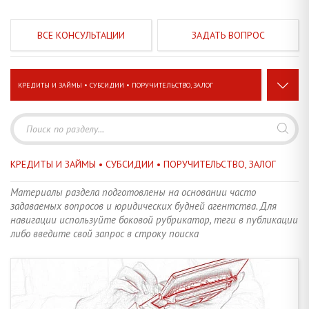
ЗАДАТЬ ВОПРОС
КРЕДИТЫ И ЗАЙМЫ • СУБСИДИИ • ПОРУЧИТЕЛЬСТВО, ЗАЛОГ
ЗАКЛЮЧЕНИЕ СДЕЛКИ • ДОКУМЕНТЫ, СРОКИ, ПРОЦЕДУРЫ
26
СТРОИТЕЛЬСТВО • РЕКОНСТРУКЦИЯ • ПЕРЕПЛАНИРОВКА
19
КРЕДИТЫ И ЗАЙМЫ • СУБСИДИИ • ПОРУЧИТЕЛЬСТВО, ЗАЛОГ
ЗЕМЕЛЬНЫЕ ПРАВООТНОШЕНИЯ • ДАЧИ И САДОВОДСТВО
20
Материалы раздела подготовлены на основании часто
задаваемых вопросов и юридических будней агентства. Для
НЕЖИЛОЙ ФОНД • КОММЕРЧЕСКАЯ НЕДВИЖИМОСТЬ
6
навигации используйте боковой рубрикатор, теги в публикации
либо введите свой запрос в строку поиска
НАЛОГИ, СБОРЫ, ПЛАТЕЖИ • СТАВКИ, ТАРИФЫ, ЛЬГОТЫ
14
КРЕДИТЫ И ЗАЙМЫ • СУБСИДИИ • ПОРУЧИТЕЛЬСТВО, ЗАЛОГ
4
ОПЕКА И ПОПЕЧИТЕЛЬСТВО • НЕСОВЕРШЕННОЛЕТНИЕ ДЕТИ
5