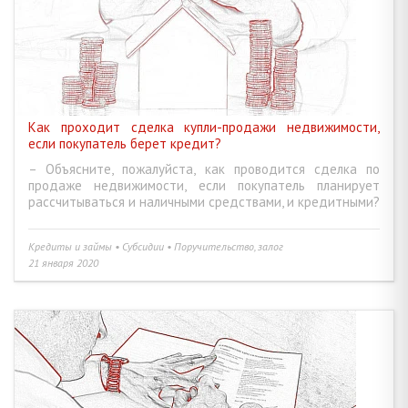
СОВМЕСТНАЯ И ДОЛЕВАЯ СОБСТВЕННОСТЬ • БРАК И СЕМЬЯ
16
ДАРЕНИЕ • ЗАВЕЩАНИЕ, НАСЛЕДСТВО • РЕНТА
9
НАЙМ И АРЕНДА ЖИЛЬЯ • ДЛИТЕЛЬНЫЙ И КОРОТКИЙ СРОК
6
Как проходит сделка купли-продажи недвижимости,
если покупатель берет кредит?
АГЕНТСТВО НЕДВИЖИМОСТИ • РИЭЛТЕРСКИЕ УСЛУГИ
6
– Объясните, пожалуйста, как проводится сделка по
продаже недвижимости, если покупатель планирует
рассчитываться и наличными средствами, и кредитными?
ИНЫЕ ВОПРОСЫ
23
Кредиты и займы • Субсидии • Поручительство, залог
21 января 2020