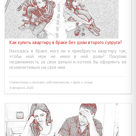
СОВМЕСТНАЯ И ДОЛЕВАЯ СОБСТВЕННОСТЬ • БРАК И СЕМЬЯ
16
ДАРЕНИЕ • ЗАВЕЩАНИЕ, НАСЛЕДСТВО • РЕНТА
9
НАЙМ И АРЕНДА ЖИЛЬЯ • ДЛИТЕЛЬНЫЙ И КОРОТКИЙ СРОК
6
Как купить квартиру в браке без доли второго супруга?
Находясь в браке, могу ли я приобрести квартиру так,
АГЕНТСТВО НЕДВИЖИМОСТИ • РИЭЛТЕРСКИЕ УСЛУГИ
6
чтобы мой муж не имел в ней доли? Покупаю
недвижимость за свои деньги и хотела бы оформить ее
исключительно на свое имя.
ИНЫЕ ВОПРОСЫ
23
Совместная и долевая собственность • Брак и семья
4 февраля 2020