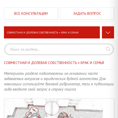
ЗАДАТЬ ВОПРОС
СОВМЕСТНАЯ И ДОЛЕВАЯ СОБСТВЕННОСТЬ • БРАК И СЕМЬЯ
ЗАКЛЮЧЕНИЕ СДЕЛКИ • ДОКУМЕНТЫ, СРОКИ, ПРОЦЕДУРЫ
26
СТРОИТЕЛЬСТВО • РЕКОНСТРУКЦИЯ • ПЕРЕПЛАНИРОВКА
19
СОВМЕСТНАЯ И ДОЛЕВАЯ СОБСТВЕННОСТЬ • БРАК И СЕМЬЯ
ЗЕМЕЛЬНЫЕ ПРАВООТНОШЕНИЯ • ДАЧИ И САДОВОДСТВО
20
Материалы раздела подготовлены на основании часто
задаваемых вопросов и юридических будней агентства. Для
НЕЖИЛОЙ ФОНД • КОММЕРЧЕСКАЯ НЕДВИЖИМОСТЬ
6
навигации используйте боковой рубрикатор, теги в публикации
либо введите свой запрос в строку поиска
НАЛОГИ, СБОРЫ, ПЛАТЕЖИ • СТАВКИ, ТАРИФЫ, ЛЬГОТЫ
14
КРЕДИТЫ И ЗАЙМЫ • СУБСИДИИ • ПОРУЧИТЕЛЬСТВО, ЗАЛОГ
4
ОПЕКА И ПОПЕЧИТЕЛЬСТВО • НЕСОВЕРШЕННОЛЕТНИЕ ДЕТИ
5