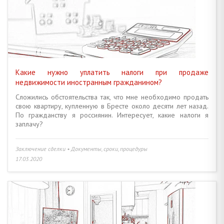
ЗЕМЕЛЬНЫЕ ПРАВООТНОШЕНИЯ • ДАЧИ И САДОВОДСТВО
20
НЕЖИЛОЙ ФОНД • КОММЕРЧЕСКАЯ НЕДВИЖИМОСТЬ
6
НАЛОГИ, СБОРЫ, ПЛАТЕЖИ • СТАВКИ, ТАРИФЫ, ЛЬГОТЫ
14
Какие нужно уплатить налоги при продаже
недвижимости иностранным гражданином?
КРЕДИТЫ И ЗАЙМЫ • СУБСИДИИ • ПОРУЧИТЕЛЬСТВО, ЗАЛОГ
4
Сложились обстоятельства так, что мне необходимо продать
свою квартиру, купленную в Бресте около десяти лет назад.
ОПЕКА И ПОПЕЧИТЕЛЬСТВО • НЕСОВЕРШЕННОЛЕТНИЕ ДЕТИ
5
По гражданству я россиянин. Интересует, какие налоги я
заплачу?
СОВМЕСТНАЯ И ДОЛЕВАЯ СОБСТВЕННОСТЬ • БРАК И СЕМЬЯ
16
Заключение сделки • Документы, сроки, процедуры
ДАРЕНИЕ • ЗАВЕЩАНИЕ, НАСЛЕДСТВО • РЕНТА
9
17.03.2020
НАЙМ И АРЕНДА ЖИЛЬЯ • ДЛИТЕЛЬНЫЙ И КОРОТКИЙ СРОК
6
АГЕНТСТВО НЕДВИЖИМОСТИ • РИЭЛТЕРСКИЕ УСЛУГИ
6
ИНЫЕ ВОПРОСЫ
23