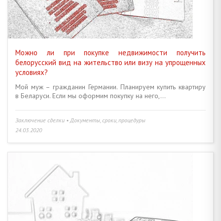
НЕЖИЛОЙ ФОНД • КОММЕРЧЕСКАЯ НЕДВИЖИМОСТЬ
6
НАЛОГИ, СБОРЫ, ПЛАТЕЖИ • СТАВКИ, ТАРИФЫ, ЛЬГОТЫ
14
Можно ли при покупке недвижимости получить
белорусский вид на жительство или визу на упрощенных
КРЕДИТЫ И ЗАЙМЫ • СУБСИДИИ • ПОРУЧИТЕЛЬСТВО, ЗАЛОГ
4
условиях?
Мой муж – гражданин Германии. Планируем купить квартиру
ОПЕКА И ПОПЕЧИТЕЛЬСТВО • НЕСОВЕРШЕННОЛЕТНИЕ ДЕТИ
5
в Беларуси. Если мы оформим покупку на него,...
СОВМЕСТНАЯ И ДОЛЕВАЯ СОБСТВЕННОСТЬ • БРАК И СЕМЬЯ
16
Заключение сделки • Документы, сроки, процедуры
24.03.2020
ДАРЕНИЕ • ЗАВЕЩАНИЕ, НАСЛЕДСТВО • РЕНТА
9
НАЙМ И АРЕНДА ЖИЛЬЯ • ДЛИТЕЛЬНЫЙ И КОРОТКИЙ СРОК
6
АГЕНТСТВО НЕДВИЖИМОСТИ • РИЭЛТЕРСКИЕ УСЛУГИ
6
ИНЫЕ ВОПРОСЫ
23