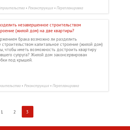
троительство • Реконструкция • Перепланировка
азделить незавершенное строительством
троение (жилой дом) на две квартиры?
торжением брака возможно ли разделить
 строительством капитальное строение (жилой дом)
ры, чтобы иметь возможность достроить квартиру
ывшего супруга? Жилой дом законсервирован
обки под крышей.
оительство • Реконструкция • Перепланировка
1
2
3