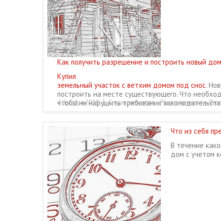
Как получить разрешение и построить новый дом
Купил
земельный участок с ветхим домом под снос
. Но
построить на месте существующего. Что необхо
|
чтобы не нарушить требования законодательств
4 декабря 2018
Строительство • Реконструкция • Пер
Что из себя п
В течение како
дом с учетом 