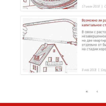
|
17 июля 2018
С
Возможно ли р
капитальное с
В связи с рас
незавершенное
на две кварти
отдельно от б
на стадии кор
|
8 мая 2018
Стр
«
‹