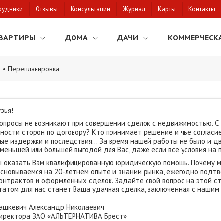
рудники
Отзывы
Консультации
Журнал
Карты
Контакты
ВАРТИРЫ
ДОМА
ДАЧИ
КОММЕРЧЕСК
я • Перепланировка
зья!
вопросы не возникают при совершении сделок с недвижимостью. С 
нности сторон по договору? Кто принимает решение и чье соглас
ные издержки и последствия... За время нашей работы не было и 
меньшей или большей выгодой для Вас, даже если все условия на 
 оказать Вам квалифицированную юридическую помощь. Почему м
сновываемся на 20-летнем опыте и знании рынка, ежегодно подт
онтрактов и оформленных сделок. Задайте свой вопрос на этой ст
татом для нас станет Ваша удачная сделка, заключенная с нашим 
Пашкевич Александр Николаевич
директора ЗАО «АЛЬТЕРНАТИВА Брест»