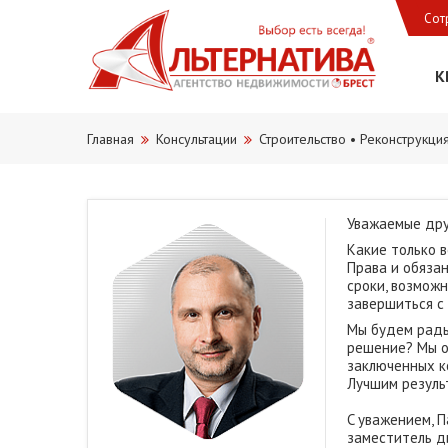
Сот
К
Главная
Консультации
Строительство • Реконструкци
Уважаемые дру
Какие только 
Права и обяза
сроки, возмож
завершиться с 
Мы будем рады
решение? Мы о
заключенных к
Лучшим резуль
C уважением, 
заместитель 