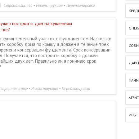
|
Строительство • Реконструкция • Перепланировка
КРЕД
нужно построить дом на купленном
ОПЕК
стке?
д купил земельный участок с фундаментом. Насколько
ить коробку дома по крышу я должен в течение трех
СОВМ
 времени консервации фундамента. Срок консервации
д. Получается, что построить коробку я должен
айших двух лет. Правильно ли я понимаю срок
ДАРЕН
?
НАЙМ
Строительство • Реконструкция • Перепланировка
АГЕН
ИНЫЕ