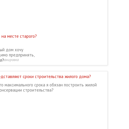
 на месте старого?
вый дом хочу
димо предпринять,
а?
епланировка
редставляют сроки строительства жилого дома?
го максимального срока я обязан построить жилой
консервации строительства?