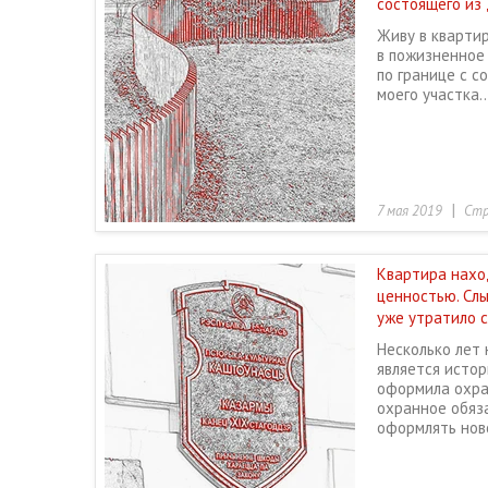
состоящего из 
Живу в кварти
в пожизненное
по границе с с
моего участка..
|
7 мая 2019
Стр
Квартира нахо
ценностью. Сл
уже утратило с
Несколько лет 
является истор
оформила охра
охранное обяз
оформлять ново