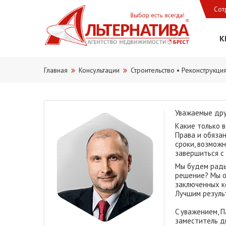
Сот
К
Главная
Консультации
Строительство • Реконструкци
Уважаемые дру
Какие только 
Права и обяза
сроки, возмож
завершиться с 
Мы будем рады
решение? Мы о
заключенных к
Лучшим резуль
C уважением, 
заместитель 