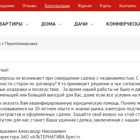
рудники
Отзывы
Консультации
Журнал
Карты
Контакты
ВАРТИРЫ
ДОМА
ДАЧИ
КОММЕРЧЕСК
я • Перепланировка
зья!
вопросы не возникают при совершении сделок с недвижимостью. С 
нности сторон по договору? Кто принимает решение и чье соглас
ные издержки и последствия... За время нашей работы не было и 
меньшей или большей выгодой для Вас, даже если все условия на 
 оказать Вам квалифицированную юридическую помощь. Почему м
сновываемся на 20-летнем опыте и знании рынка, ежегодно подт
онтрактов и оформленных сделок. Задайте свой вопрос на этой ст
татом для нас станет Ваша удачная сделка, заключенная с нашим 
Пашкевич Александр Николаевич
директора ЗАО «АЛЬТЕРНАТИВА Брест»