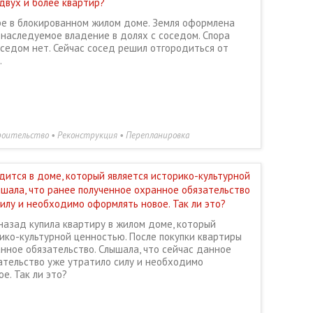
двух и более квартир?
ре в блокированном жилом доме. Земля оформлена
 наследуемое владение в долях с соседом. Спора
оседом нет. Сейчас сосед решил отгородиться от
.
оительство • Реконструкция • Перепланировка
дится в доме, который является историко-культурной
ышала, что ранее полученное охранное обязательство
илу и необходимо оформлять новое. Так ли это?
назад купила квартиру в жилом доме, который
ико-культурной ценностью. После покупки квартиры
нное обязательство. Слышала, что сейчас данное
ательство уже утратило силу и необходимо
е. Так ли это?