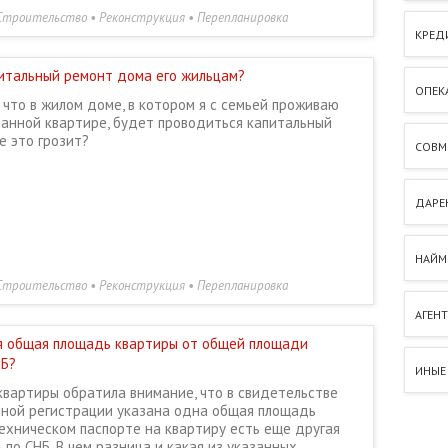
Строительство • Реконструкция • Перепланировка
КРЕД
питальный ремонт дома его жильцам?
ОПЕК
 что в жилом доме, в котором я с семьей проживаю
ванной квартире, будет проводиться капитальный
е это грозит?
СОВМ
ДАРЕН
НАЙМ
Строительство • Реконструкция • Перепланировка
АГЕН
я общая площадь квартиры от общей площади
НБ?
ИНЫЕ
квартиры обратила внимание, что в свидетельстве
нной регистрации указана одна общая площадь
техническом паспорте на квартиру есть еще другая
по СНБ. В чем разница и какая из указанных