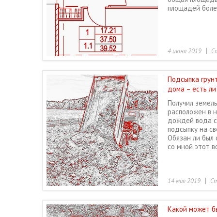
площадей боле
|
4 июня 2019
С
Подсыпка грун
дома – есть ли
Получил земель
расположен в н
дождей вода с 
подсыпку на св
Обязан ли был 
со мной этот в
|
14 мая 2019
Ст
Какой может бы