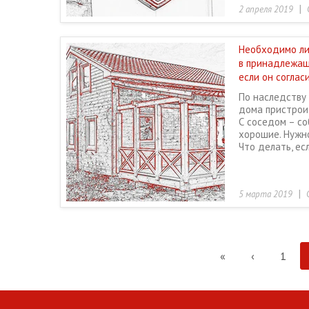
|
2 апреля 2019
Необходимо ли
в принадлежащ
если он соглас
По наследству 
дома пристроит
С соседом – с
хорошие. Нужно
Что делать, ес
|
5 марта 2019
«
‹
1