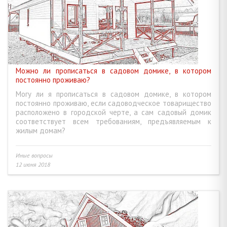
СОВМЕСТНАЯ И ДОЛЕВАЯ СОБСТВЕННОСТЬ • БРАК И СЕМЬЯ
16
ДАРЕНИЕ • ЗАВЕЩАНИЕ, НАСЛЕДСТВО • РЕНТА
9
НАЙМ И АРЕНДА ЖИЛЬЯ • ДЛИТЕЛЬНЫЙ И КОРОТКИЙ СРОК
6
Можно ли прописаться в садовом домике, в котором
постоянно проживаю?
АГЕНТСТВО НЕДВИЖИМОСТИ • РИЭЛТЕРСКИЕ УСЛУГИ
6
Могу ли я прописаться в садовом домике, в котором
постоянно проживаю, если садоводческое товарищество
расположено в городской черте, а сам садовый домик
ИНЫЕ ВОПРОСЫ
23
соответствует всем требованиям, предъявляемым к
жилым домам?
Иные вопросы
12 июня 2018