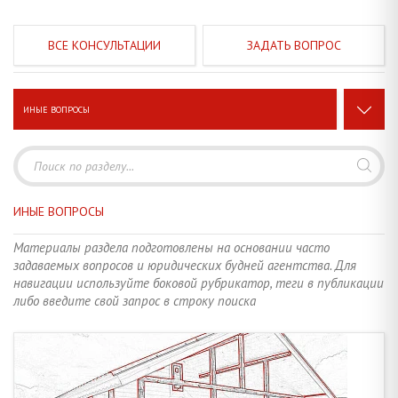
ЗАДАТЬ ВОПРОС
ИНЫЕ ВОПРОСЫ
ЗАКЛЮЧЕНИЕ СДЕЛКИ • ДОКУМЕНТЫ, СРОКИ, ПРОЦЕДУРЫ
26
СТРОИТЕЛЬСТВО • РЕКОНСТРУКЦИЯ • ПЕРЕПЛАНИРОВКА
19
ИНЫЕ ВОПРОСЫ
ЗЕМЕЛЬНЫЕ ПРАВООТНОШЕНИЯ • ДАЧИ И САДОВОДСТВО
20
Материалы раздела подготовлены на основании часто
задаваемых вопросов и юридических будней агентства. Для
НЕЖИЛОЙ ФОНД • КОММЕРЧЕСКАЯ НЕДВИЖИМОСТЬ
6
навигации используйте боковой рубрикатор, теги в публикации
либо введите свой запрос в строку поиска
НАЛОГИ, СБОРЫ, ПЛАТЕЖИ • СТАВКИ, ТАРИФЫ, ЛЬГОТЫ
14
КРЕДИТЫ И ЗАЙМЫ • СУБСИДИИ • ПОРУЧИТЕЛЬСТВО, ЗАЛОГ
4
ОПЕКА И ПОПЕЧИТЕЛЬСТВО • НЕСОВЕРШЕННОЛЕТНИЕ ДЕТИ
5