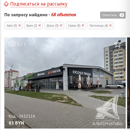
Подписаться на рассылку
По запросу найдено -
68 объектов
Очистить
Авто (3)
Банк (2)
Досуг (3)
Салон (5)
Гостиница (4)
/
1
2
83
BYN