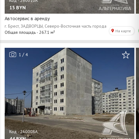
15
BYN
Автосервис в аренду
/
1
4
44
BYN