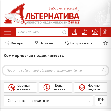
Фильтры
На карте
Быстрый поиск
Коммерческая недвижимость
Срочная
Цена
Новинки
продажа
снижена
недели
BYN
Сортировка — актуальные