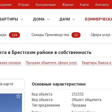
рудники
Отзывы
Консультации
Журнал
Карты
Контакты
ВАРТИРЫ
ДОМА
ДАЧИ
КОММЕРЧЕСК
щади
Склады. Производства
Сфера услуг
Объект общепита в Брестском районе в собственность
108
50
та в Брестском районе в собственность
дажа складов
Продажа общепита, сферы услуг
Квартиры. Вывод 
Основные характеристики
На карте
Код объекта
251552
Вид объекта
Объект общепита
Тип предложения
Продажа