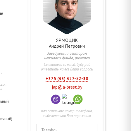
ие
ЯРМОЦИК
Андрей
Петрович
Заведующий сектором
нежилого фонда, риэлтер
Свяжитесь со мной, буду рад
ответить на все Ваши вопросы
ми
+375 (33) 327-52-38
ьно-
jap@a-brest.by
и
льный
или оставьте номер телефона,
я обязательно Вам перезвоню
ничный)
Телефон