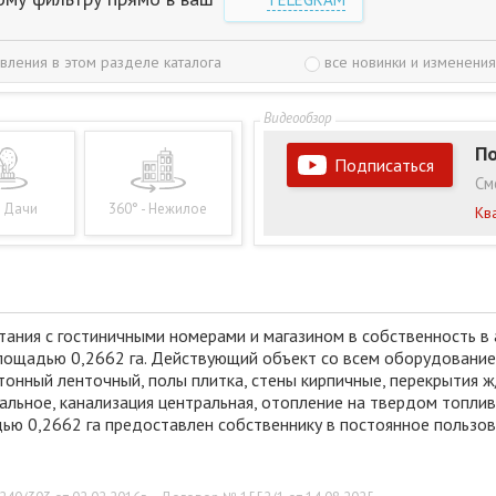
вления в этом разделе каталога
все новинки и изменения
По
Подписаться
См
- Дачи
360° - Нежилое
Кв
ания с гостиничными номерами и магазином в собственность в 
площадью 0,2662 га. Действующий объект со всем оборудование
онный ленточный, полы плитка, стены кирпичные, перекрытия ж
альное, канализация центральная, отопление на твердом топлив
дью 0,2662 га предоставлен собственнику в постоянное пользо