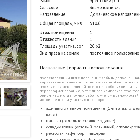
Район
Брестский р-н
Сельсовет
Знаменский с/с
Направление
Домачевское направлен
Общая площадь, м.кв
510.6
Этаж помещения
1
Этажность здания
1
Площадь участка, сот.
26.62
Вид права на землю
постоянное пользование
Назначение | варианты использования
представленный ниже перечень мог быть дополнен на
вариантами возможного использования объекта после
проведения мероприятий по его переоборудованию и
перепрофилированию, в том числе комплекса строител
ремонтных и отделочных работ, с учетом возможностей 
договоренности участвующих сторон
административное помещение (1-ый этаж, отде
вход)
магазин (отдельно стоящее здание)
склад-магазин (оптовый, розничный, оптово-роз
ресторан, кафе, бар, пиццерия
магазин кулинарии, кафетерий, столовая