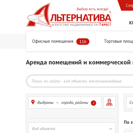
Сот
К
Офисные помещения
Торговые пло
Главная
Предложения
Коммерческая недвижимость
116
Аренда помещений и коммерческой 
Выбраны — города, районы
С
1
По 