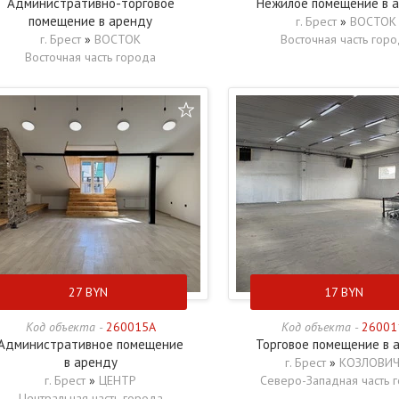
Административно-торговое
Нежилое помещение в 
помещение в аренду
г. Брест
»
ВОСТОК
г. Брест
»
ВОСТОК
Восточная часть гор
Восточная часть города
27
BYN
17
BYN
Код объекта -
260015A
Код объекта -
26001
Административное помещение
Торговое помещение в 
в аренду
г. Брест
»
КОЗЛОВИ
г. Брест
»
ЦЕНТР
Северо-Западная часть 
Центральная часть города