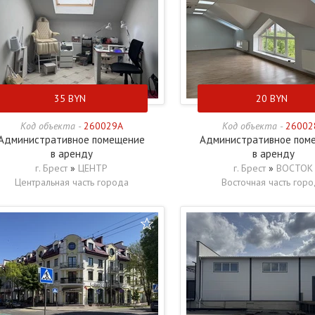
35
BYN
20
BYN
Код объекта -
260029A
Код объекта -
26002
Административное помещение
Административное пом
в аренду
в аренду
г. Брест
»
ЦЕНТР
г. Брест
»
ВОСТОК
Центральная часть города
Восточная часть гор