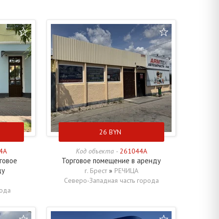
26
BYN
4A
Код объекта -
261044A
говое
Торговое помещение в аренду
ду
г. Брест
»
РЕЧИЦА
Северо-Западная часть города
рода