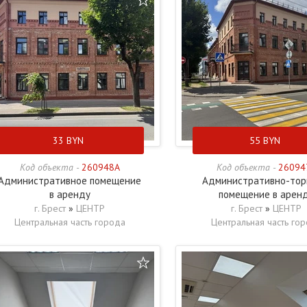
33
BYN
55
BYN
Код объекта -
260948A
Код объекта -
26094
Административное помещение
Административно-тор
в аренду
помещение в арен
г. Брест
»
ЦЕНТР
г. Брест
»
ЦЕНТР
Центральная часть города
Центральная часть го