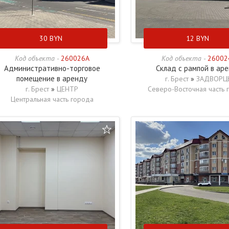
30
BYN
12
BYN
Код объекта -
260026A
Код объекта -
26002
Административно-торговое
Склад с рампой в ар
помещение в аренду
г. Брест
»
ЗАДВОРЦ
г. Брест
»
ЦЕНТР
Северо-Восточная часть 
Центральная часть города