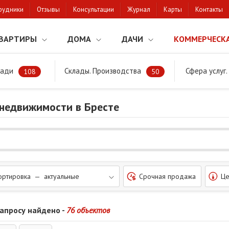
рудники
Отзывы
Консультации
Журнал
Карты
Контакты
ВАРТИРЫ
ДОМА
ДАЧИ
КОММЕРЧЕСК
щади
Склады. Производства
Сфера услуг
нежилой фонд
108
50
недвижимости в Бресте
ортировка — актуальные
Срочная продажа
Це
запросу найдено -
76 объектов