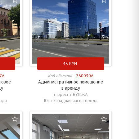
45
BYN
7A
Код объекта -
260030A
говое
Административное помещение
ду
в аренду
г. Брест
»
ВУЛЬКА
рода
Юго-Западная часть города