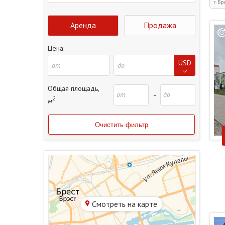
г. Бр
Аренда
Продажа
Цена:
USD
Общая площадь,
-
2
м
Смотреть на карте