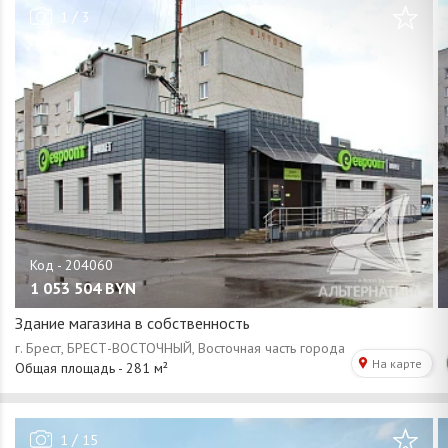
/
1
3
1 053 504
BYN
Здание магазина в собственность
/
1
15