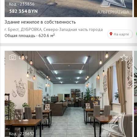
582 354
BYN
Здание нежилое в собственность
/
1
9