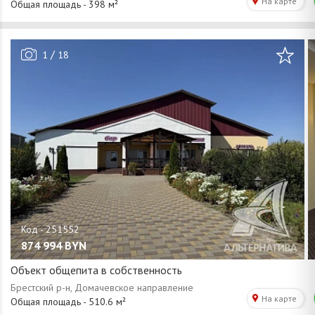
/
1
18
874 994
BYN
Объект общепита в собственность