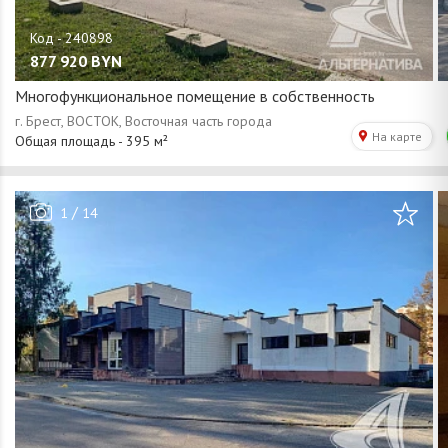
877 920
BYN
Многофункциональное помещение в собственность
/
1
14