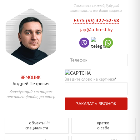
Свяжитесь со мной, буду рад
ответить на все Ваши вопросы
+375 (33) 327-52-38
jap@a-brest.by
Телефон
ЯРМОЦИК
Введите слово на картинке
*
Андрей
Петрович
Заведующий сектором
нежилого фонда, риэлтер
объекты
кратко
196
специалиста
о себе