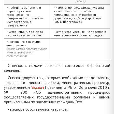
работ )
• Работы по замене или
• Изменение площади, количества
переносу систем
жилых комнат и подсобных
газоснабжения,
помещений за счет разборки
центрального отопления,
существующих и/или устройства
мусороудаления,
новых перегородок
газоудаления
• Устройство гидро-, паро-,
• Устройство, увеличение проемов в
тепло- и звукоизоляции.
ненесущих стенах и перегородках
• Изменения в несущих
конструкциях
(кроме самого проекта также
может проводиться
госэкспертиза)
Стоимость подачи заявления составляет 0,5 базовой
величины.
Список документов, которые необходимо предоставить,
закреплен в едином перечне административных процедур,
утвержденном
Указом
Президента РБ от 26 апреля 2010 г.
№ 200 «Об административных процедурах,
осуществляемых государственными органами и иными
организациями по заявлениям граждан». Это:
• паспорт собственника квартиры;