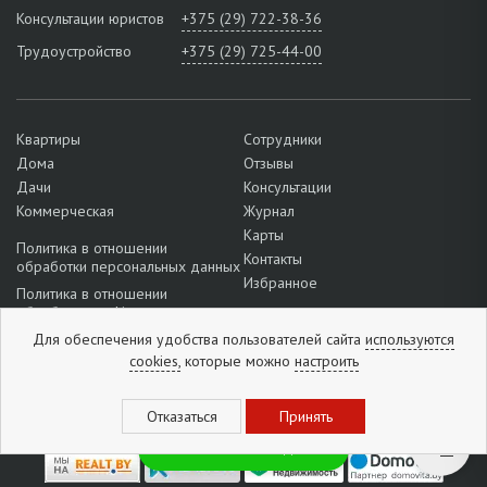
Консультации юристов
+375 (29) 722-38-36
Трудоустройство
+375 (29) 725-44-00
Квартиры
Сотрудники
Дома
Отзывы
Дачи
Консультации
Коммерческая
Журнал
Карты
Политика в отношении
Контакты
обработки персональных данных
Избранное
Политика в отношении
обработки cookie
Для обеспечения удобства пользователей сайта
используются
Подробнее о настройках файлов
cookie
cookies,
которые можно
настроить
Отзывы:
5
из
5
(
1296
отзывов
)
Новинки и скидки